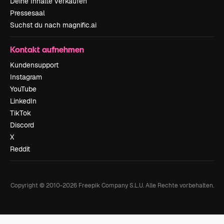
Deine Inhalte verkaufen
Pressesaal
Suchst du nach magnific.ai
Kontakt aufnehmen
Kundensupport
Instagram
YouTube
LinkedIn
TikTok
Discord
X
Reddit
Copyright © 2010-
2026
Freepik Company S.L.U.
Alle Rechte vorbehalten
.