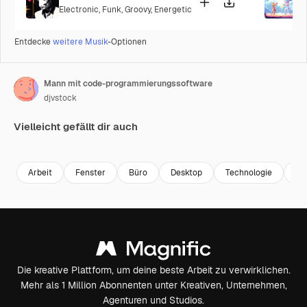
Electronic
,
Funk
,
Groovy
,
Energetic
P
Entdecke
weitere Musik
-Optionen
Mann mit code-programmierungssoftware
djvstock
Vielleicht gefällt dir auch
Premium
Premium
Premium
Premium
Arbeit
Fenster
Büro
Desktop
Technologie
Arb
Die kreative Plattform, um deine beste Arbeit zu verwirklichen.
Mehr als 1 Million Abonnenten unter Kreativen, Unternehmen,
Agenturen und Studios.