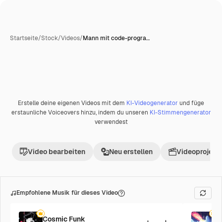
Startseite
/
Stock
/
Videos
/
Mann mit code-progra…
Erstelle deine eigenen Videos mit dem
KI-Videogenerator
und füge
Premium
erstaunliche Voiceovers hinzu, indem du unseren
KI-Stimmengenerator
verwendest
Video bearbeiten
Neu erstellen
Videoprojekt 
Empfohlene Musik für dieses Video
Cosmic Funk
F