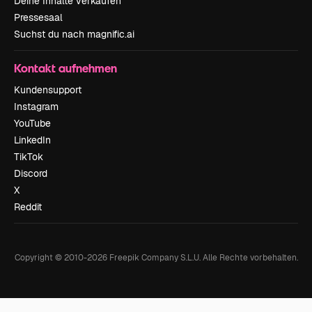
Deine Inhalte verkaufen
Pressesaal
Suchst du nach magnific.ai
Kontakt aufnehmen
Kundensupport
Instagram
YouTube
LinkedIn
TikTok
Discord
X
Reddit
Copyright © 2010-
2026
Freepik Company S.L.U.
Alle Rechte vorbehalten
.