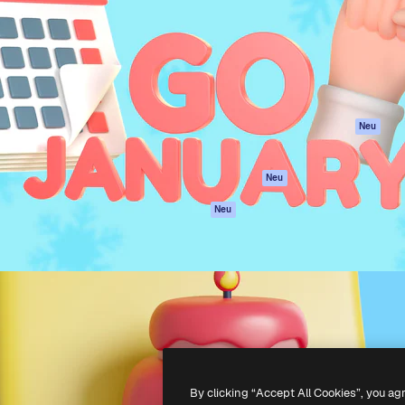
attform, um deine beste
Spaces
Academy
klichen. Mehr als 1 Million
KI-Assistent
Dokumentation
er Kreativen, Unternehmen,
KI-Bildgenerator
Support
Studios.
KI-Videogenerator
AGB
KI-
Datenschutzerkl
Stimmengenerator
Originale
Neu
Stock-Inhalte
Cookie-Richtlinie
MCP für
Vertrauenszentr
Neu
Claude/ChatGPT
Partner
Agenten
Neu
Unternehmen
API
Mobile App
Alle Magnific-Tools
-
2026
Freepik Company S.L.U.
Alle Rechte vorbehalten
.
By clicking “Accept All Cookies”, you ag