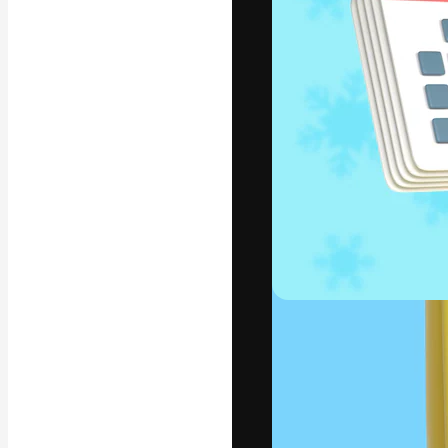
Die kreative Pl
Arbeit zu verwir
Abonnenten unt
Agenturen und 
Deutsch
Copyright © 2010