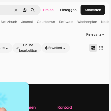
Preise
Einloggen
Anmelden
Löschen
Nach Bild suchen
Suchen
Notizbuch
Journal
Countdown
Software
Wochenplan
Notiz
Relevanz
Online
ute
Erweitert
bearbeitbar
Unternehmen
Kontakt