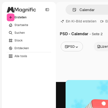
Erstellen
Ein KI-Bild erstellen
E
Startseite
Suchen
PSD - Calendar
- Seite 2
Stock
PSD
Lize
Entdecken
Alle Bilder
Alle tools
Vektoren
Illustrationen
Fotos
PSD
Vorlagen
Mockups
Videos
Filmmaterial
Motion Graphics
Videovorlagen
Icons
3D-Modelle
Schriftarten