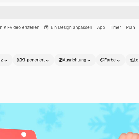
in KI-Video erstellen
Ein Design anpassen
App
Timer
Plan
nz
KI-generiert
Ausrichtung
Farbe
Le
Produkte
Loslegen