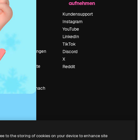
aufnehmen
Preise
Über uns
Kundensupport
Reviews
Instagram
Karriere
YouTube
ärung
Suchtrends
LinkedIn
Blog
TikTok
Veranstaltungen
Discord
um
Slidesgo
X
Deine Inhalte
Reddit
verkaufen
Pressesaal
Suchst du nach
magnific.ai
ree to the storing of cookies on your device to enhance site