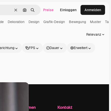
Preise
Einloggen
Anmelden
Löschen
Nach Bild suchen
Suchen
nde
Dekoration
Design
Grafik-Design
Bewegung
Muster
Tap
Relevanz
srichtung
FPS
Dauer
Erweitert
Unternehmen
Kontakt