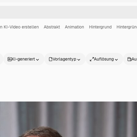
in KI-Video erstellen
Abstrakt
Animation
Hintergrund
Hintergrü
KI-generiert
Vorlagentyp
Auflösung
Au
Produkte
Loslegen