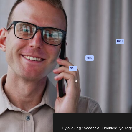
attform, um deine beste
Spaces
Academy
klichen. Mehr als 1 Million
KI-Assistent
Dokumentation
er Kreativen, Unternehmen,
KI-Bildgenerator
Support
Studios.
KI-Videogenerator
AGB
KI-
Datenschutzerkl
Stimmengenerator
Originale
Neu
Stock-Inhalte
Cookie-Richtlinie
MCP für
Vertrauenszentr
Neu
Claude/ChatGPT
Partner
Agenten
Neu
Unternehmen
API
Mobile App
Alle Magnific-Tools
-
2026
Freepik Company S.L.U.
Alle Rechte vorbehalten
.
By clicking “Accept All Cookies”, you ag