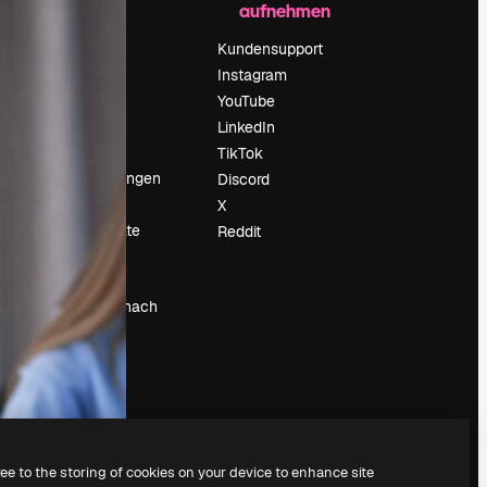
aufnehmen
Preise
Über uns
Kundensupport
Reviews
Instagram
Karriere
YouTube
ärung
Suchtrends
LinkedIn
Blog
TikTok
Veranstaltungen
Discord
um
Slidesgo
X
Deine Inhalte
Reddit
verkaufen
Pressesaal
Suchst du nach
magnific.ai
ree to the storing of cookies on your device to enhance site