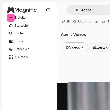
Erstellen
Ein KI-Bild erstellen
E
Startseite
Suchen
Agent Videos
Stock
Videos
Lizenz
Entdecken
Alle Bilder
Alle tools
Vektoren
Illustrationen
Fotos
PSD
Vorlagen
Mockups
Videos
Filmmaterial
Motion Graphics
Videovorlagen
Icons
3D-Modelle
Schriftarten