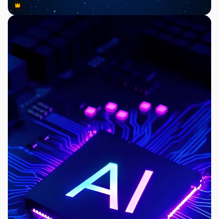
Premium
Premium