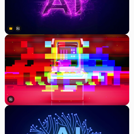
Premium
Premium
Generiert von KI
Generiert von KI