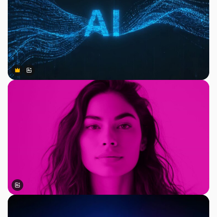
Premium
Premium
Generiert von KI
Generiert von KI