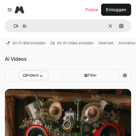
Magnific
Preise
Einloggen
Close menu
Löschen
Nach B
Ein KI-Bild erstellen
Ein KI-Video erstellen
Abstrakt
Animation
Ai Videos
Videos
Filter