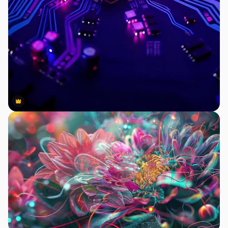
Premium
Premium