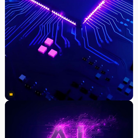
Premium
Premium