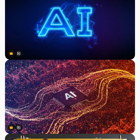
Premium
Premium
Generiert von KI
Premium
Premium
Generiert von KI