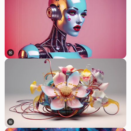
Generiert von KI
Generiert von KI