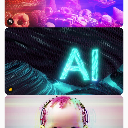
Generiert von KI
Premium
Premium