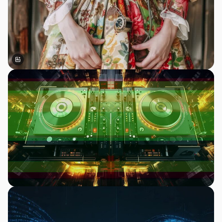
Generiert von KI