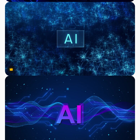
Premium
Premium