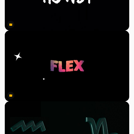
Premium
Premium
Premium
Premium