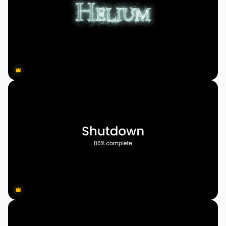
Premium
Premium
Premium
Premium