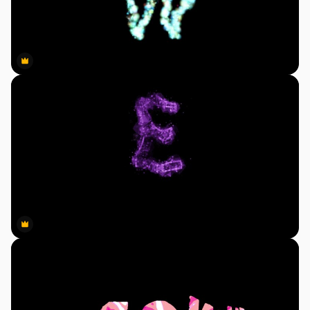
Premium
Premium
Premium
Premium