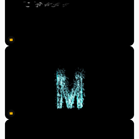
Premium
Premium
Premium
Premium