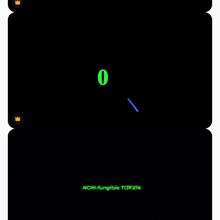
Premium
Premium
Premium
Premium