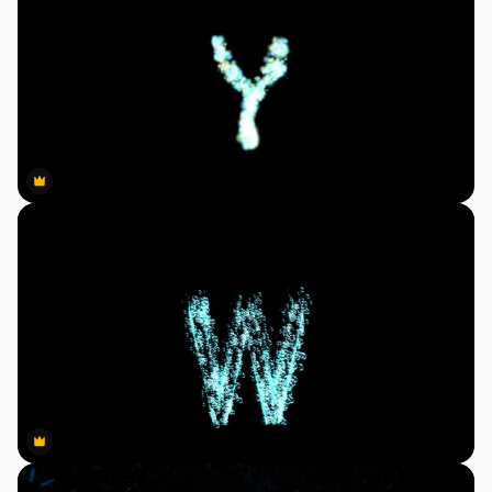
Premium
Premium
Premium
Premium