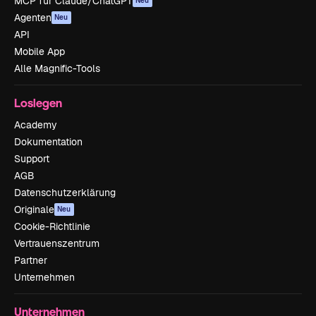
MCP für Claude/ChatGPT
Neu
Agenten
Neu
API
Mobile App
Alle Magnific-Tools
Loslegen
Academy
Dokumentation
Support
AGB
Datenschutzerklärung
Originale
Neu
Cookie-Richtlinie
Vertrauenszentrum
Partner
Unternehmen
Unternehmen