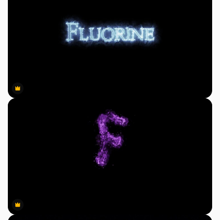
Premium
Premium
Premium
Premium