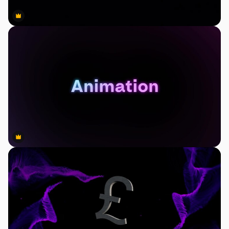
Premium
Premium
Premium
Premium