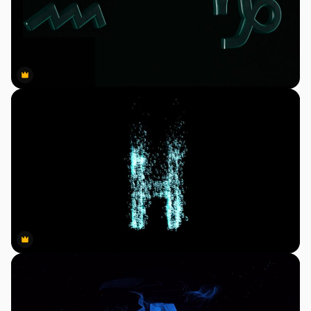
Premium
Premium
Premium
Premium