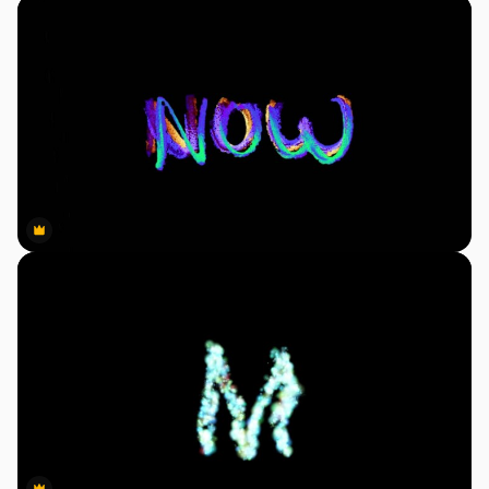
Premium
Premium