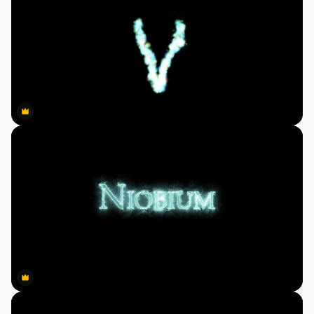
Premium
Premium
Premium
Premium