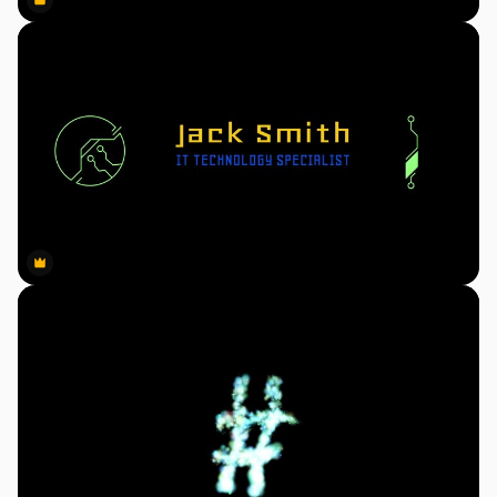
Premium
Premium
Premium
Premium