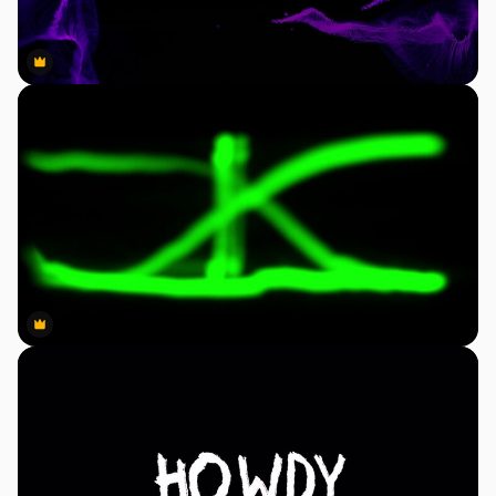
Premium
Premium
Premium
Premium