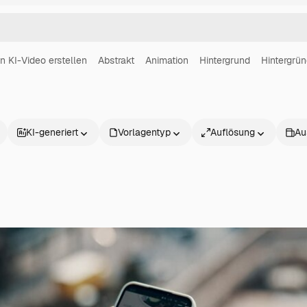
in KI-Video erstellen
Abstrakt
Animation
Hintergrund
Hintergrü
KI-generiert
Vorlagentyp
Auflösung
Au
Produkte
Loslegen