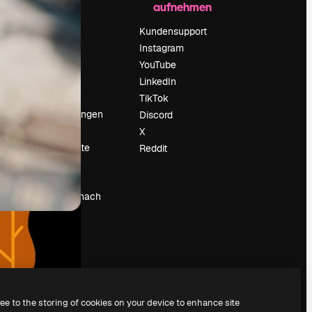
aufnehmen
Preise
Über uns
Kundensupport
Reviews
Instagram
Karriere
YouTube
ärung
Suchtrends
LinkedIn
Blog
TikTok
Veranstaltungen
Discord
um
Slidesgo
X
Deine Inhalte
Reddit
verkaufen
Pressesaal
Suchst du nach
magnific.ai
ree to the storing of cookies on your device to enhance site