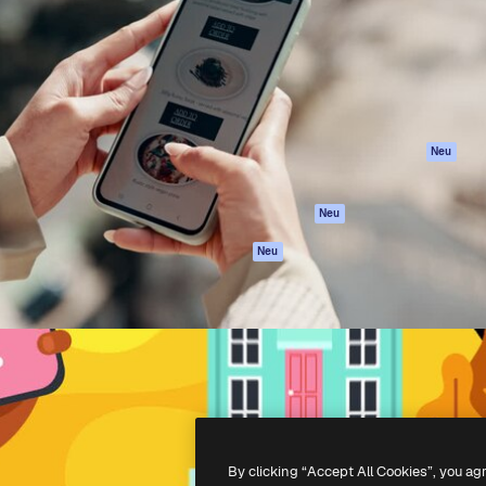
attform, um deine beste
Spaces
Academy
klichen. Mehr als 1 Million
KI-Assistent
Dokumentation
er Kreativen, Unternehmen,
KI-Bildgenerator
Support
Studios.
KI-Videogenerator
AGB
KI-
Datenschutzerkl
Stimmengenerator
Originale
Neu
Stock-Inhalte
Cookie-Richtlinie
MCP für
Vertrauenszentr
Neu
Claude/ChatGPT
Partner
Agenten
Neu
Unternehmen
API
Mobile App
Alle Magnific-Tools
-
2026
Freepik Company S.L.U.
Alle Rechte vorbehalten
.
By clicking “Accept All Cookies”, you ag