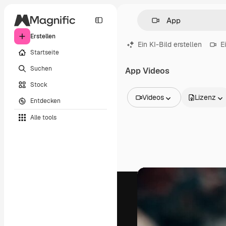
Erstellen
Ein KI-Bild erstellen
E
Startseite
Suchen
App Videos
Stock
Videos
Lizenz
Entdecken
Alle Bilder
Alle tools
Vektoren
Illustrationen
Fotos
PSD
Vorlagen
Mockups
Videos
Filmmaterial
Motion Graphics
Videovorlagen
Icons
3D-Modelle
Schriftarten