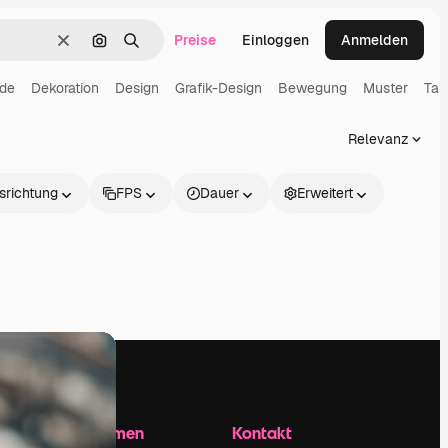
Preise
Einloggen
Anmelden
Löschen
Nach Bild suchen
Suchen
nde
Dekoration
Design
Grafik-Design
Bewegung
Muster
Tap
Relevanz
srichtung
FPS
Dauer
Erweitert
Unternehmen
Kontakt