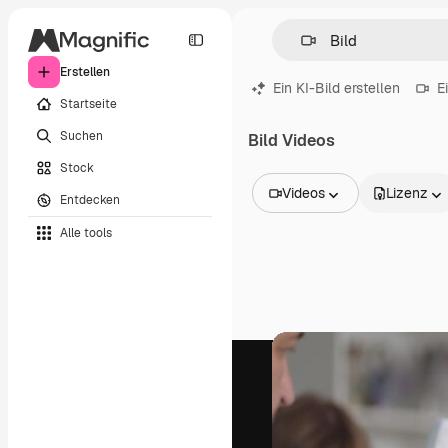
Erstellen
Ein KI-Bild erstellen
E
Startseite
Suchen
Bild Videos
Stock
Videos
Lizenz
Entdecken
Alle Bilder
Alle tools
Vektoren
Illustrationen
Fotos
PSD
Vorlagen
Mockups
Videos
Filmmaterial
Motion Graphics
Videovorlagen
Icons
3D-Modelle
Schriftarten