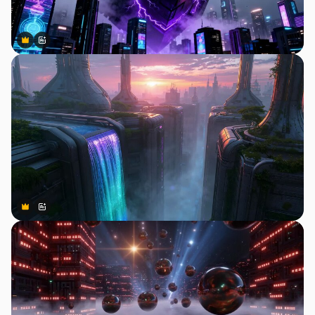
Premium
Premium
Generiert von KI
Premium
Premium
Generiert von KI