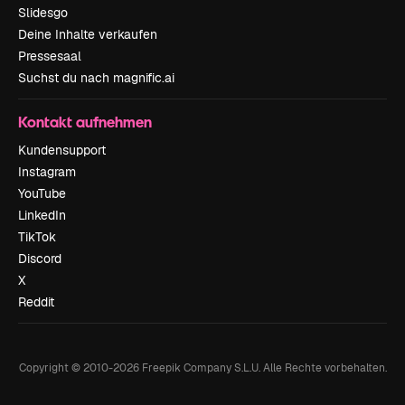
Slidesgo
Deine Inhalte verkaufen
Pressesaal
Suchst du nach magnific.ai
Kontakt aufnehmen
Kundensupport
Instagram
YouTube
LinkedIn
TikTok
Discord
X
Reddit
Copyright © 2010-
2026
Freepik Company S.L.U.
Alle Rechte vorbehalten
.