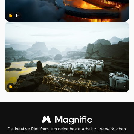
Premium
Premium
Generiert von KI
Premium
Premium
Die kreative Plattform, um deine beste Arbeit zu verwirklichen.