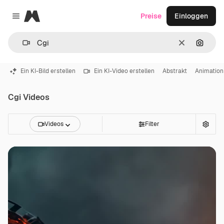
Magnific
Preise
Einloggen
Close menu
Löschen
Nach B
Ein KI-Bild erstellen
Ein KI-Video erstellen
Abstrakt
Animation
Cgi Videos
Videos
Filter