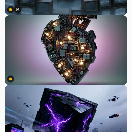
Premium
Premium
Generiert von KI
Premium
Premium