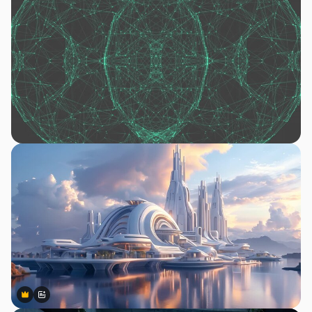
Premium
Premium
Generiert von KI