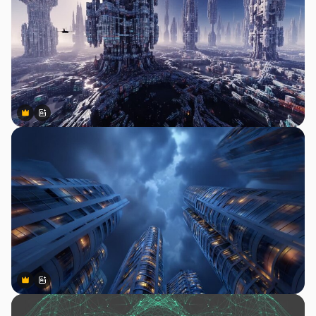
Premium
Premium
Generiert von KI
Premium
Premium
Generiert von KI