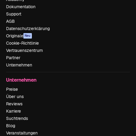
Dokumentation
Support
AGB
Datenschutzerklärung
Originale
Neu
Cookie-Richtlinie
Vertrauenszentrum
Partner
Unternehmen
Unternehmen
Preise
Über uns
Reviews
Karriere
Suchtrends
Blog
Veranstaltungen