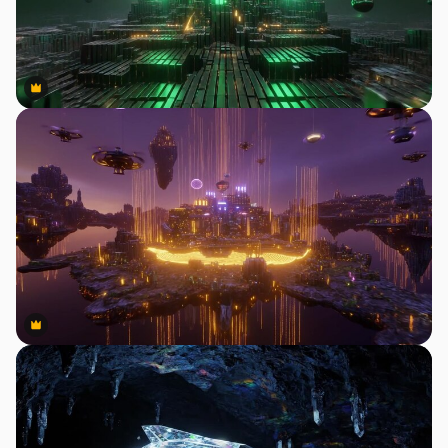
Premium
Premium
Premium
Premium