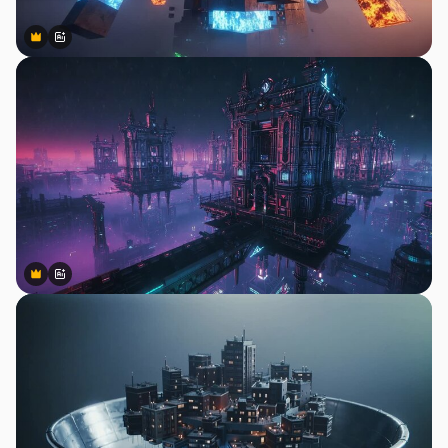
Premium
Premium
Generiert von KI
Premium
Premium
Generiert von KI