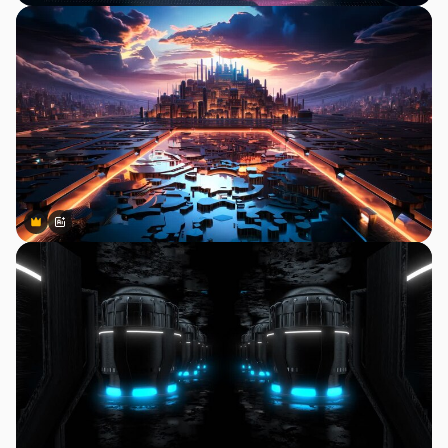
Premium
Premium
Generiert von KI