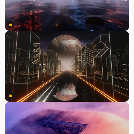
Premium
Premium
Premium
Premium