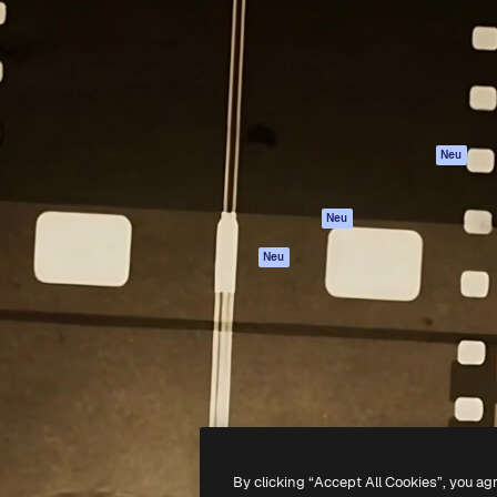
attform, um deine beste
Spaces
Academy
klichen. Mehr als 1 Million
KI-Assistent
Dokumentation
er Kreativen, Unternehmen,
KI-Bildgenerator
Support
Studios.
KI-Videogenerator
AGB
KI-
Datenschutzerkl
Stimmengenerator
Originale
Neu
Stock-Inhalte
Cookie-Richtlinie
MCP für
Vertrauenszentr
Neu
Claude/ChatGPT
Partner
Agenten
Neu
Unternehmen
API
Mobile App
Alle Magnific-Tools
-
2026
Freepik Company S.L.U.
Alle Rechte vorbehalten
.
By clicking “Accept All Cookies”, you ag