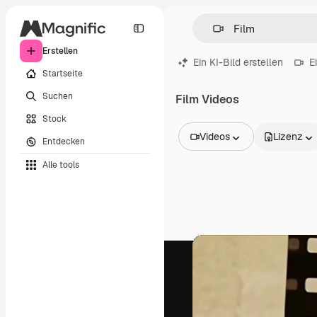
Erstellen
Ein KI-Bild erstellen
E
Startseite
Suchen
Film Videos
Stock
Videos
Lizenz
Entdecken
Alle Bilder
Alle tools
Vektoren
Illustrationen
Fotos
PSD
Vorlagen
Mockups
Videos
Filmmaterial
Motion Graphics
Videovorlagen
Icons
3D-Modelle
Schriftarten