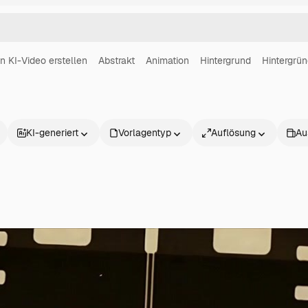
in KI-Video erstellen
Abstrakt
Animation
Hintergrund
Hintergrü
KI-generiert
Vorlagentyp
Auflösung
Au
Produkte
Loslegen