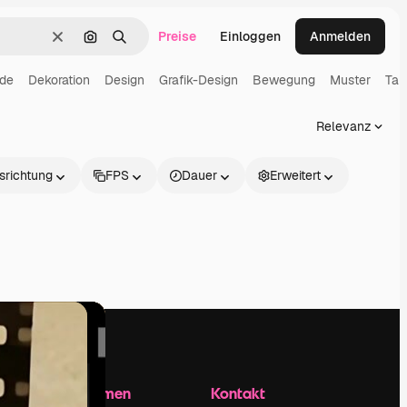
Preise
Einloggen
Anmelden
Löschen
Nach Bild suchen
Suchen
nde
Dekoration
Design
Grafik-Design
Bewegung
Muster
Tap
Relevanz
srichtung
FPS
Dauer
Erweitert
Unternehmen
Kontakt