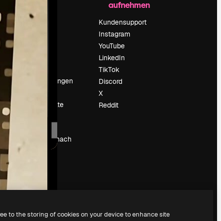
aufnehmen
Preise
Über uns
Kundensupport
Reviews
Instagram
Karriere
YouTube
ärung
Suchtrends
LinkedIn
Blog
TikTok
Veranstaltungen
Discord
um
Slidesgo
X
Deine Inhalte
Reddit
verkaufen
Pressesaal
Suchst du nach
magnific.ai
ree to the storing of cookies on your device to enhance site