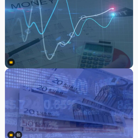
Premium
Premium
Premium
Premium
Generiert von KI