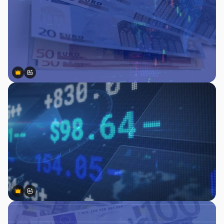
Premium
Premium
Generiert von KI
Premium
Premium
Generiert von KI