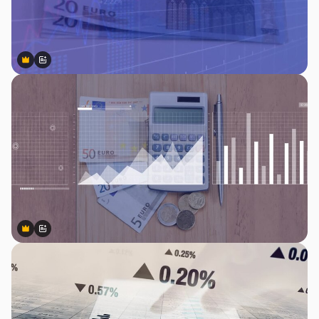
Premium
Premium
Generiert von KI
Premium
Premium
Generiert von KI