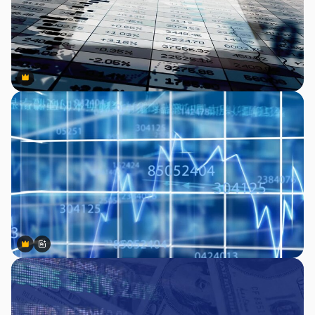
Premium
Premium
Premium
Premium
Generiert von KI