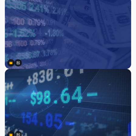
Premium
Premium
Generiert von KI