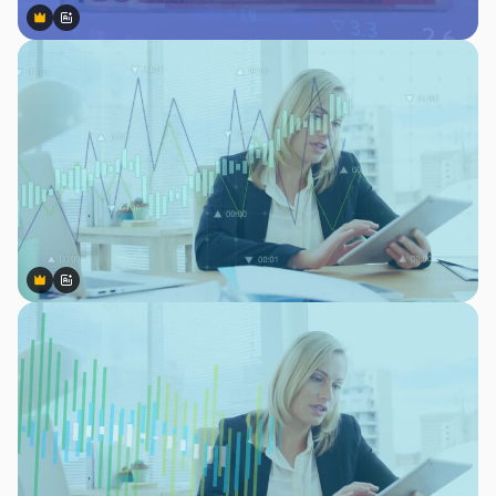
Premium
Premium
Generiert von KI
Premium
Premium
Generiert von KI