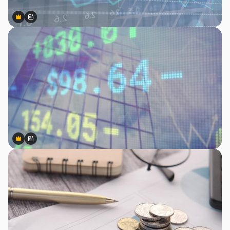
Premium
Premium
Generiert von KI
Premium
Premium
Generiert von KI