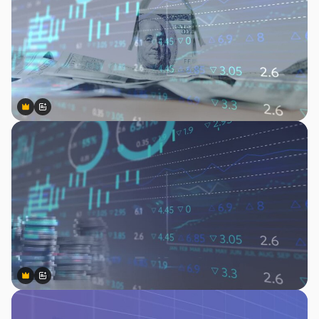
Premium
Premium
Generiert von KI
Premium
Premium
Generiert von KI