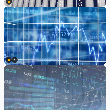
Premium
Premium
Premium
Premium
Generiert von KI