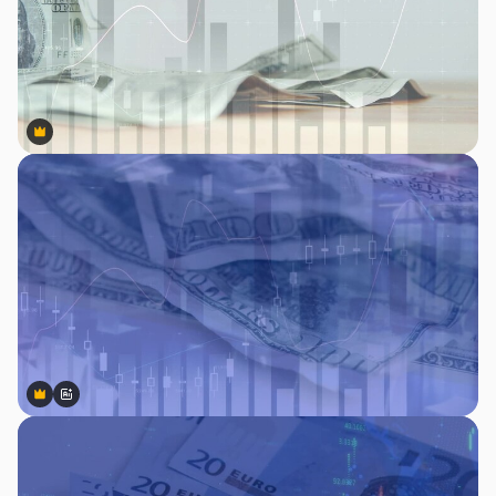
Premium
Premium
Premium
Premium
Generiert von KI