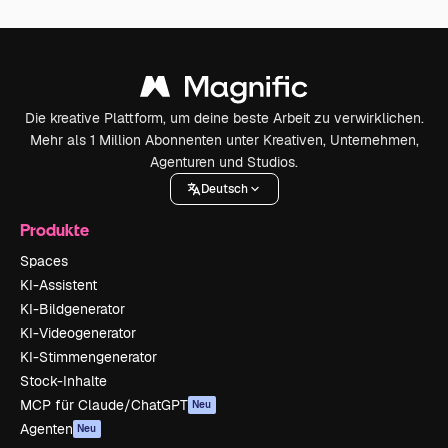
Die kreative Plattform, um deine beste Arbeit zu verwirklichen.
Mehr als 1 Million Abonnenten unter Kreativen, Unternehmen,
Agenturen und Studios.
Deutsch
Produkte
Spaces
KI-Assistent
KI-Bildgenerator
KI-Videogenerator
KI-Stimmengenerator
Stock-Inhalte
MCP für Claude/ChatGPT
Neu
Agenten
Neu