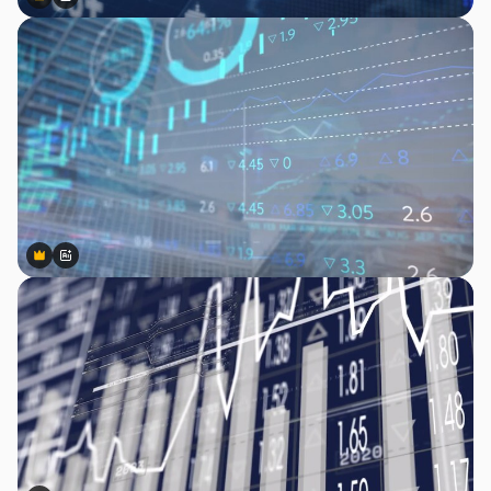
Premium
Premium
Generiert von KI
Premium
Premium
Generiert von KI