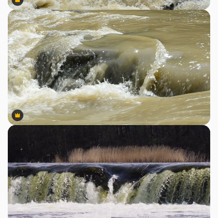
Premium
Premium
Premium
Premium