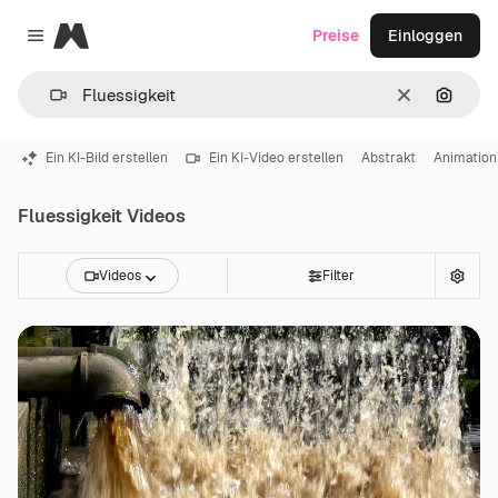
Magnific
Preise
Einloggen
Close menu
Löschen
Nach B
Ein KI-Bild erstellen
Ein KI-Video erstellen
Abstrakt
Animation
Fluessigkeit Videos
Videos
Filter