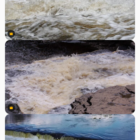
Premium
Premium
Premium
Premium