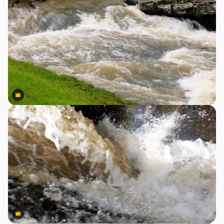
Premium
Premium
Premium
Premium