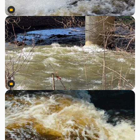
Premium
Premium
Premium
Premium