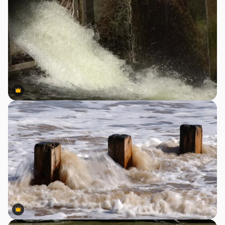
Premium
Premium
Premium
Premium