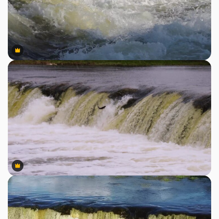
Premium
Premium
Premium
Premium