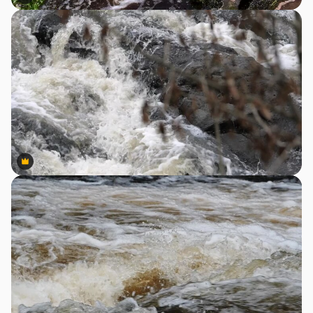
Premium
Premium
Premium
Premium