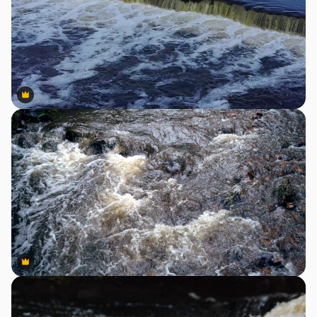
Premium
Premium
Premium
Premium