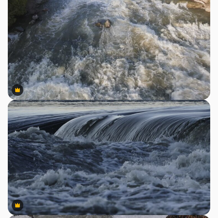
Premium
Premium
Premium
Premium