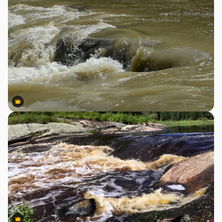
Premium
Premium