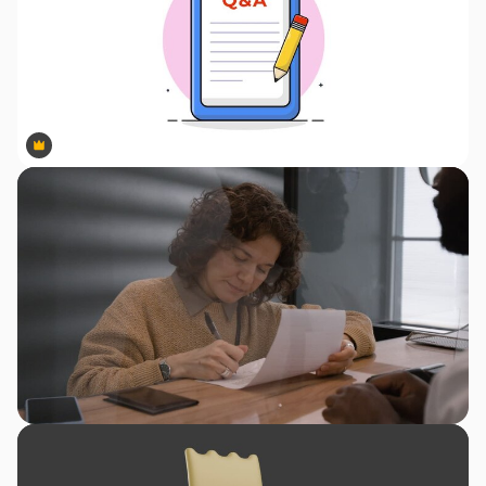
Premium
Premium