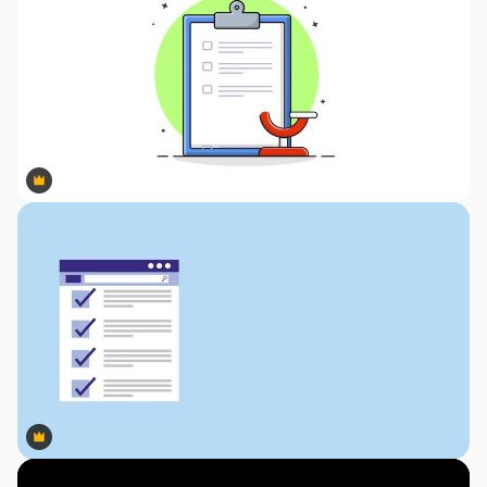
Premium
Premium
Premium
Premium