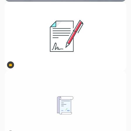
Premium
Premium