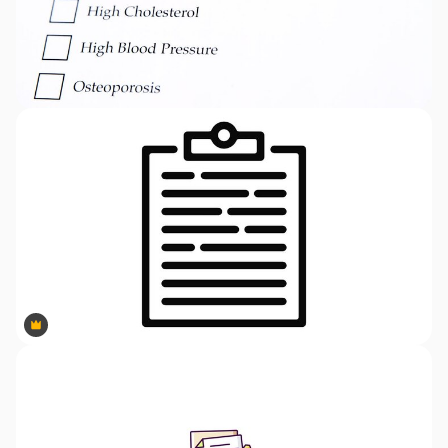
Premium
Premium