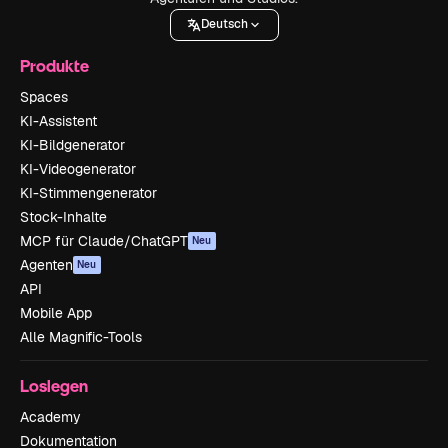
Deutsch
Produkte
Spaces
KI-Assistent
KI-Bildgenerator
KI-Videogenerator
KI-Stimmengenerator
Stock-Inhalte
MCP für Claude/ChatGPT
Neu
Agenten
Neu
API
Mobile App
Alle Magnific-Tools
Loslegen
Academy
Dokumentation