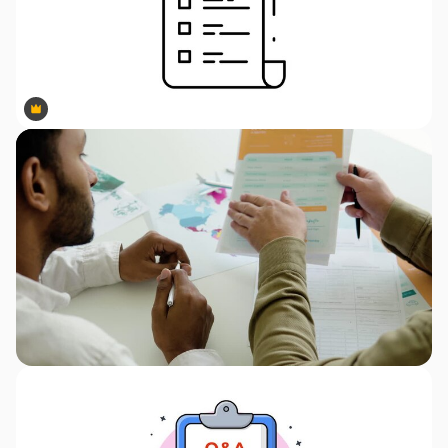
Premium
Premium