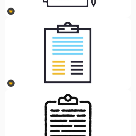
Premium
Premium
Premium
Premium