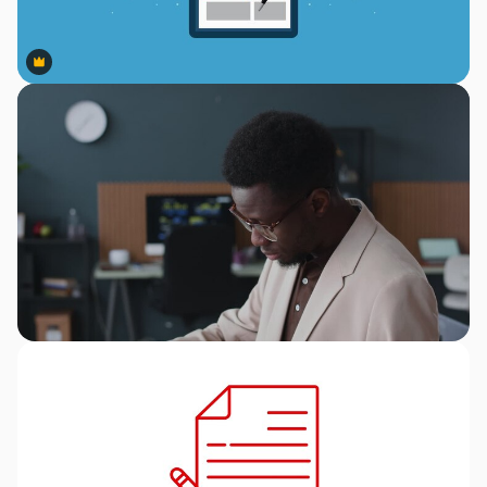
Premium
Premium