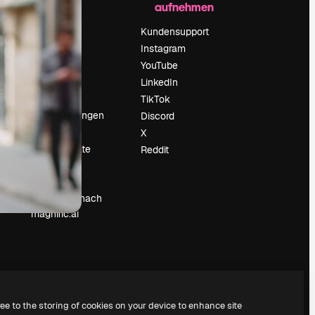
aufnehmen
Preise
Über uns
Kundensupport
Reviews
Instagram
Karriere
YouTube
ärung
Suchtrends
LinkedIn
Blog
TikTok
Veranstaltungen
Discord
um
Slidesgo
X
Deine Inhalte
Reddit
verkaufen
Pressesaal
Suchst du nach
magnific.ai
ree to the storing of cookies on your device to enhance site