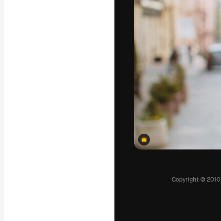
Die kreative Pl
Arbeit zu verwir
Abonnenten unt
Agenturen und 
Deutsch
Premium
Premium
Premium
Premium
Premium
Premium
Premium
Premium
Premium
Premium
Premium
Premium
Premium
Premium
Premium
Premium
Premium
Premium
Premium
Premium
Premium
Premium
Premium
Premium
Premium
Premium
Premium
Premium
Premium
Premium
Premium
Premium
Premium
Premium
Premium
Premium
Premium
Premium
Premium
Premium
Premium
Premium
Premium
Premium
Premium
Premium
Premium
Premium
Premium
Premium
Premium
Premium
Premium
Premium
Premium
Premium
Premium
Premium
Premium
Premium
Premium
Premium
Premium
Premium
Premium
Premium
Premium
Premium
Premium
Premium
Premium
Premium
Generiert von KI
Generiert von KI
Generiert von KI
Generiert von KI
Generiert von KI
Copyright © 2010