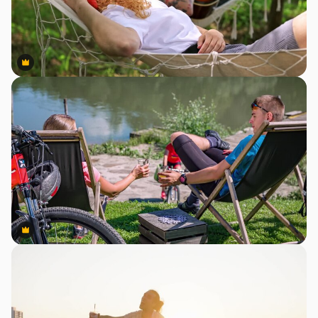
Premium
Premium
Premium
Premium