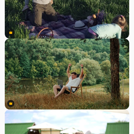
Premium
Premium
Premium
Premium