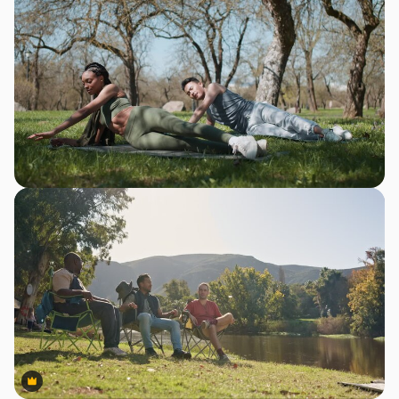
Premium
Premium