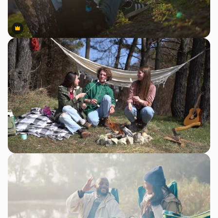
Premium
Premium