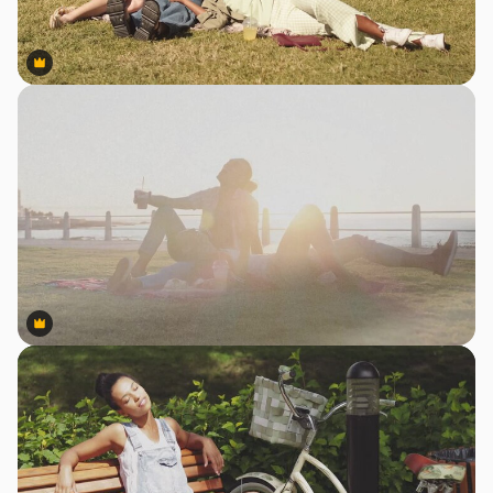
Premium
Premium
Premium
Premium