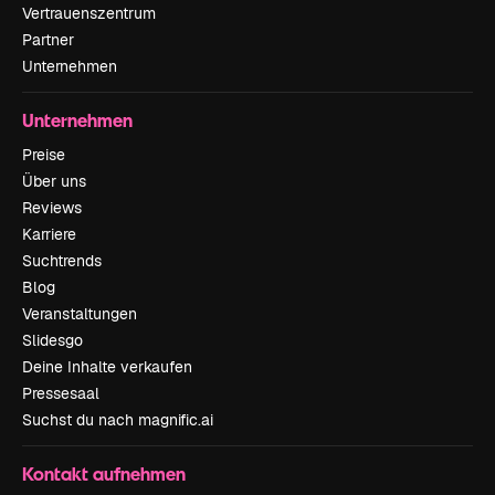
Vertrauenszentrum
Partner
Unternehmen
Unternehmen
Preise
Über uns
Reviews
Karriere
Suchtrends
Blog
Veranstaltungen
Slidesgo
Deine Inhalte verkaufen
Pressesaal
Suchst du nach magnific.ai
Kontakt aufnehmen