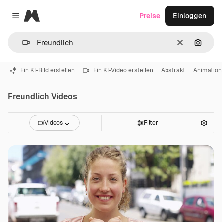
Magnific
Preise
Einloggen
Close menu
Löschen
Nach B
Ein KI-Bild erstellen
Ein KI-Video erstellen
Abstrakt
Animation
Freundlich Videos
Videos
Filter