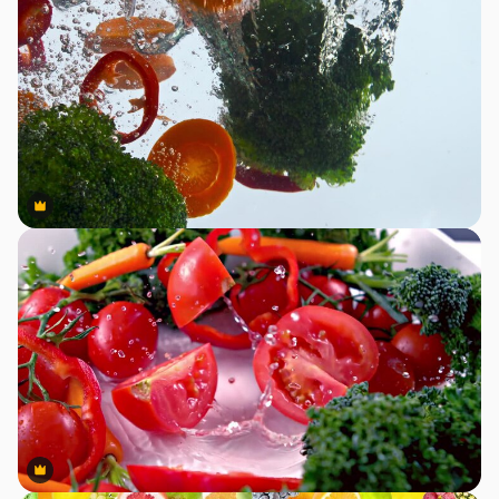
Premium
Premium
Premium
Premium