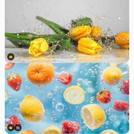
Premium
Premium
Premium
Premium
Generiert von KI