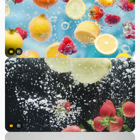
Premium
Premium
Generiert von KI
Premium
Premium
Generiert von KI