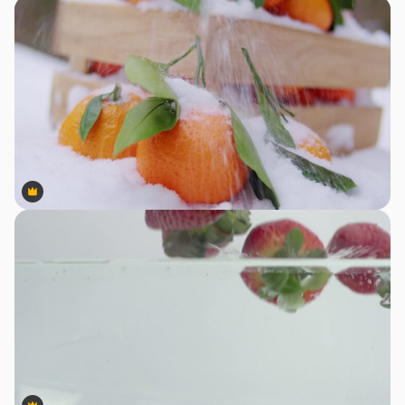
Premium
Premium