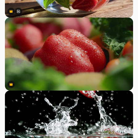
Premium
Premium
Generiert von KI
Premium
Premium