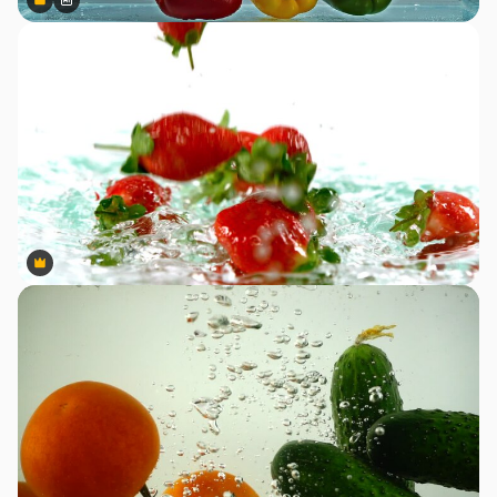
Premium
Premium
Generiert von KI
Premium
Premium