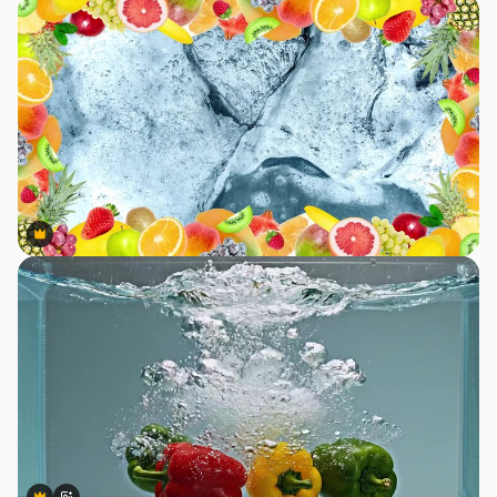
Premium
Premium