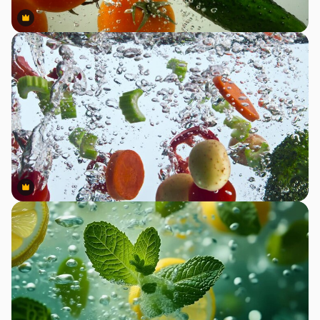
Premium
Premium
Premium
Premium