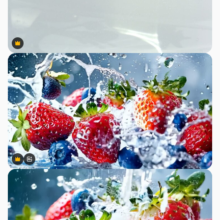
Premium
Premium
Premium
Premium
Generiert von KI