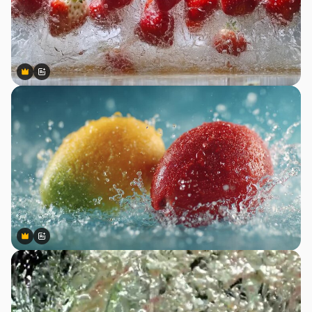
Premium
Premium
Generiert von KI
Premium
Premium
Generiert von KI