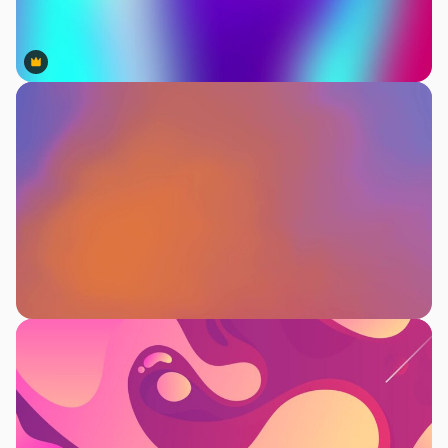
Premium
Premium