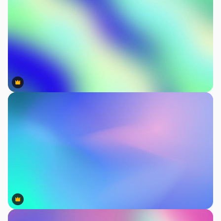
Premium
Premium
Premium
Premium