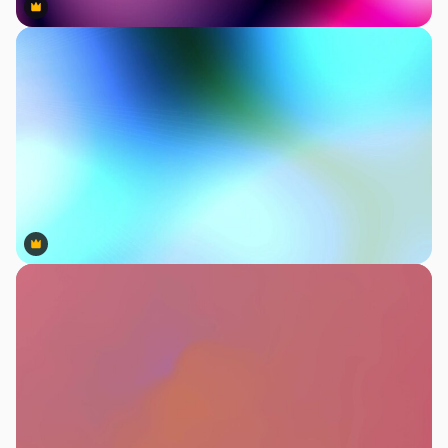
Premium
Premium
Premium
Premium