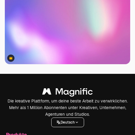
Premium
Premium
Die kreative Plattform, um deine beste Arbeit zu verwirklichen.
Mehr als 1 Million Abonnenten unter Kreativen, Unternehmen,
Agenturen und Studios.
Deutsch
Produkte