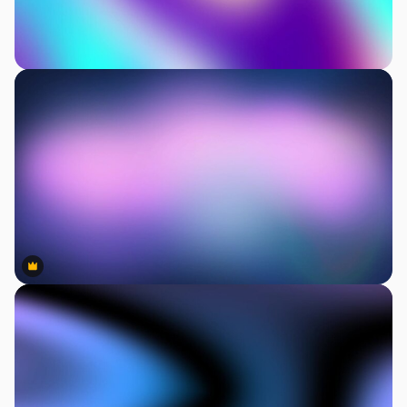
Premium
Premium