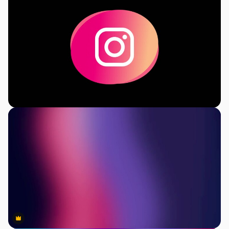
Premium
Premium