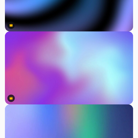
Premium
Premium
Premium
Premium