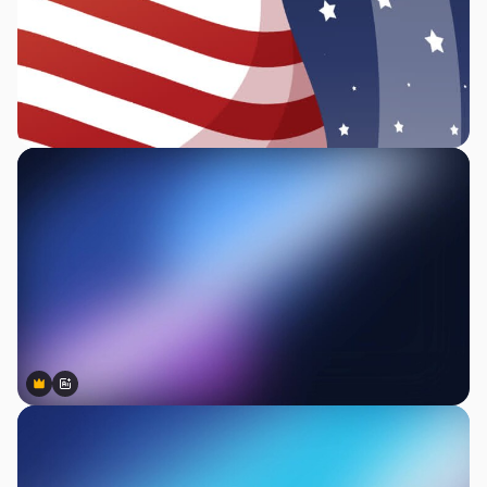
Premium
Premium
Generiert von KI