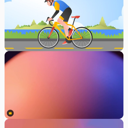
Premium
Premium