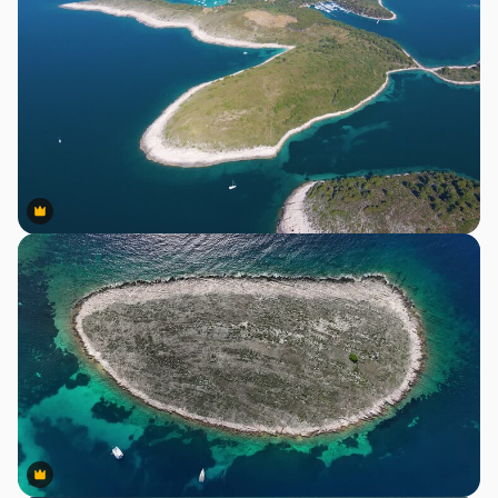
Premium
Premium
Premium
Premium