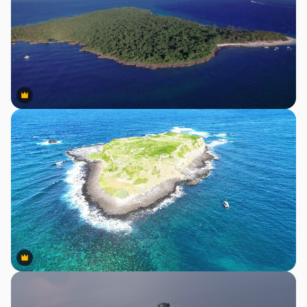
Premium
Premium
Premium
Premium