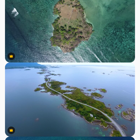
Premium
Premium
Premium
Premium