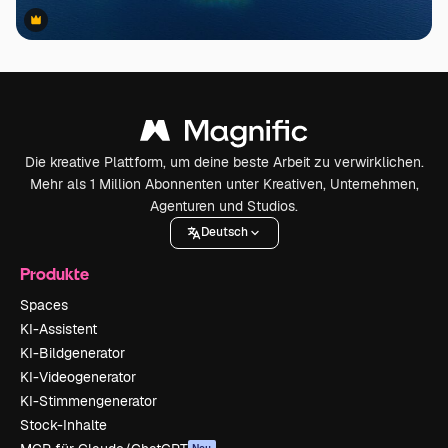
Premium
Premium
Die kreative Plattform, um deine beste Arbeit zu verwirklichen.
Mehr als 1 Million Abonnenten unter Kreativen, Unternehmen,
Agenturen und Studios.
Deutsch
Produkte
Spaces
KI-Assistent
KI-Bildgenerator
KI-Videogenerator
KI-Stimmengenerator
Stock-Inhalte