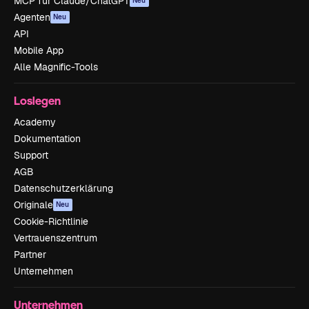
MCP für Claude/ChatGPT
Neu
Agenten
Neu
API
Mobile App
Alle Magnific-Tools
Loslegen
Academy
Dokumentation
Support
AGB
Datenschutzerklärung
Originale
Neu
Cookie-Richtlinie
Vertrauenszentrum
Partner
Unternehmen
Unternehmen