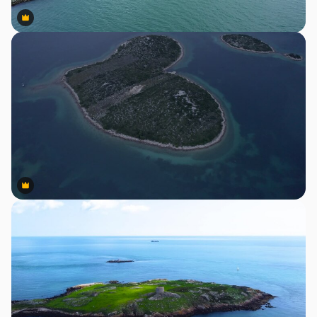
Premium
Premium
Premium
Premium