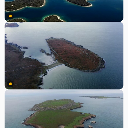
Premium
Premium
Premium
Premium