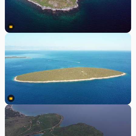
Premium
Premium
Premium
Premium