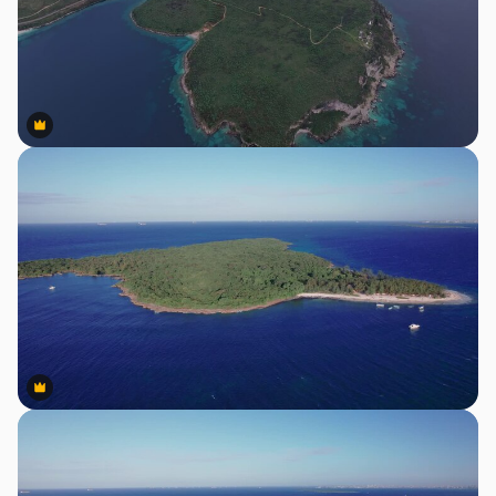
Premium
Premium
Premium
Premium