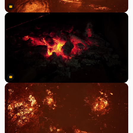
Premium
Premium
Premium
Premium