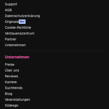
Support
AGB
Datenschutzerklärung
Originale
Neu
Cookie-Richtlinie
Vertrauenszentrum
Partner
Unternehmen
Unternehmen
Preise
Über uns
Reviews
Karriere
Suchtrends
Blog
Veranstaltungen
Slidesgo