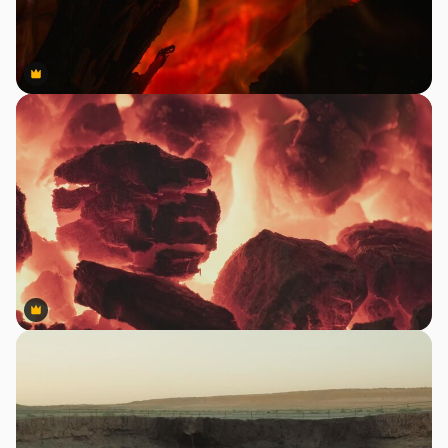
Premium
Premium
Premium
Premium