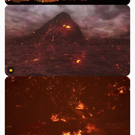
Premium
Premium