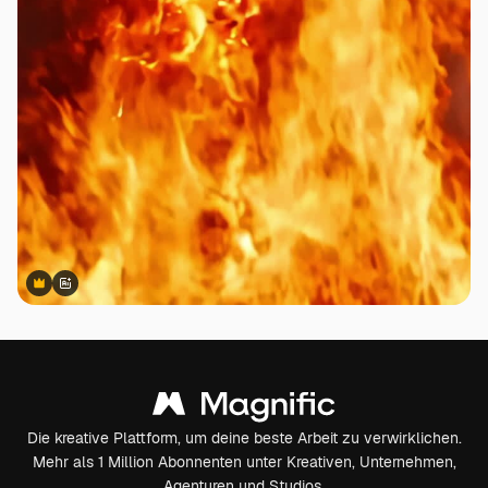
Premium
Premium
Generiert von KI
Die kreative Plattform, um deine beste Arbeit zu verwirklichen.
Mehr als 1 Million Abonnenten unter Kreativen, Unternehmen,
Agenturen und Studios.