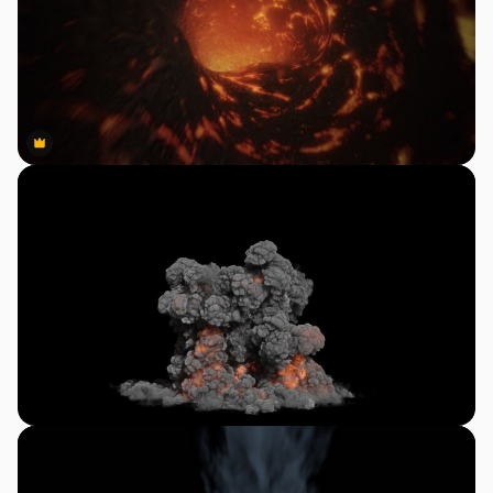
Premium
Premium