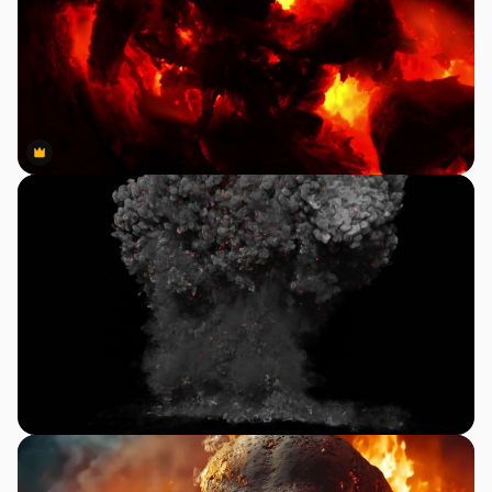
Premium
Premium