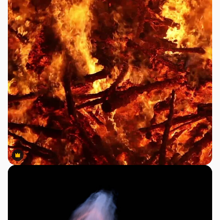
Premium
Premium