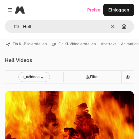
Magnific
Preise
Einloggen
Close menu
Löschen
Nach B
Ein KI-Bild erstellen
Ein KI-Video erstellen
Abstrakt
Animation
Hell Videos
Videos
Filter