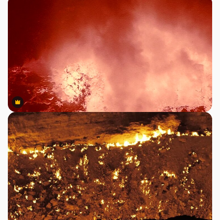
Premium
Premium