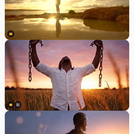
Premium
Premium
Premium
Premium
Generiert von KI