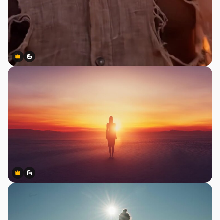
Premium
Premium
Generiert von KI
Premium
Premium
Generiert von KI