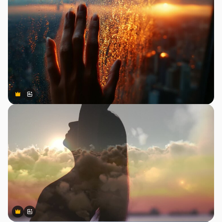
Premium
Premium
Generiert von KI
Premium
Premium
Generiert von KI