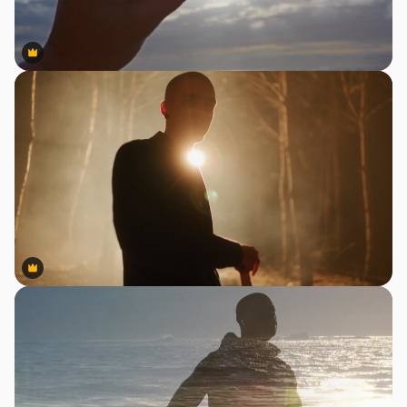
Premium
Premium
Premium
Premium