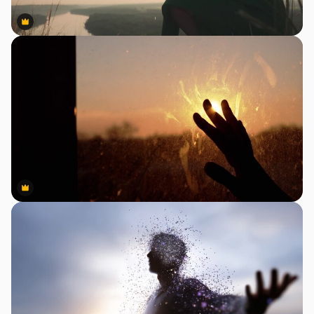
Premium
Premium
Premium
Premium