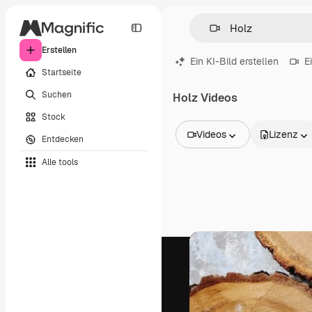
Erstellen
Ein KI-Bild erstellen
E
Startseite
Suchen
Holz Videos
Stock
Videos
Lizenz
Entdecken
Alle Bilder
Alle tools
Vektoren
Illustrationen
Fotos
PSD
Vorlagen
Mockups
Videos
Filmmaterial
Motion Graphics
Videovorlagen
Icons
3D-Modelle
Schriftarten