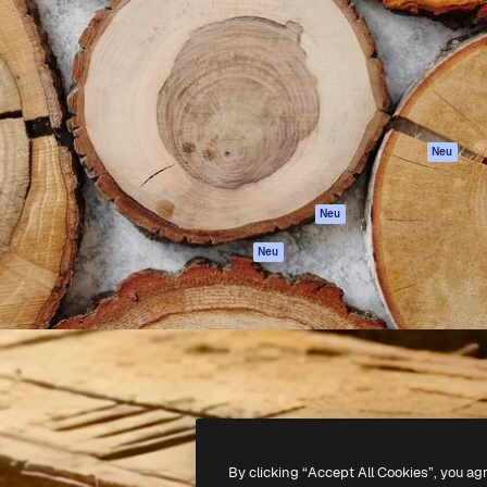
attform, um deine beste
Spaces
Academy
klichen. Mehr als 1 Million
KI-Assistent
Dokumentation
er Kreativen, Unternehmen,
KI-Bildgenerator
Support
Studios.
KI-Videogenerator
AGB
KI-
Datenschutzerkl
Stimmengenerator
Originale
Neu
Stock-Inhalte
Cookie-Richtlinie
MCP für
Vertrauenszentr
Neu
Claude/ChatGPT
Partner
Agenten
Neu
Unternehmen
API
Mobile App
Alle Magnific-Tools
-
2026
Freepik Company S.L.U.
Alle Rechte vorbehalten
.
By clicking “Accept All Cookies”, you ag