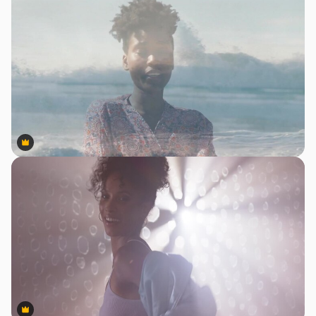
Premium
Premium
Premium
Premium