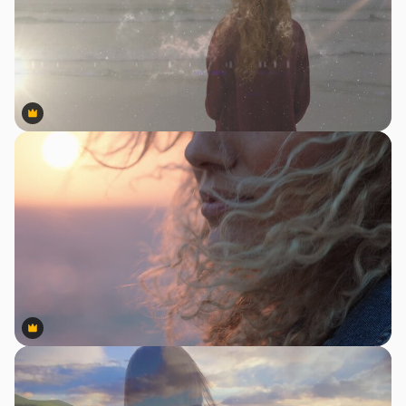
Premium
Premium
Premium
Premium