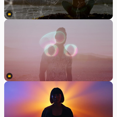
Premium
Premium
Premium
Premium