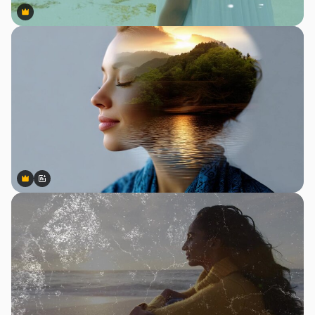
Premium
Premium
Premium
Premium
Generiert von KI