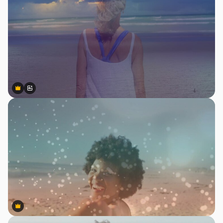
Premium
Premium
Generiert von KI
Premium
Premium