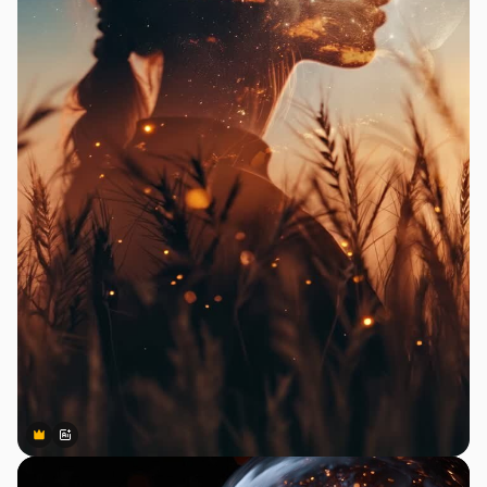
Premium
Premium
Generiert von KI