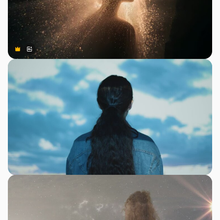
Premium
Premium
Generiert von KI