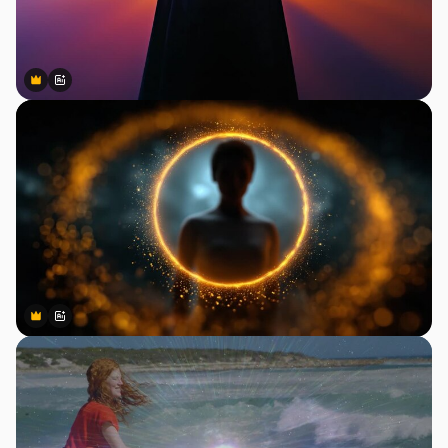
Premium
Premium
Generiert von KI
Premium
Premium
Generiert von KI