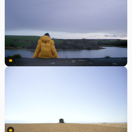
Premium
Premium