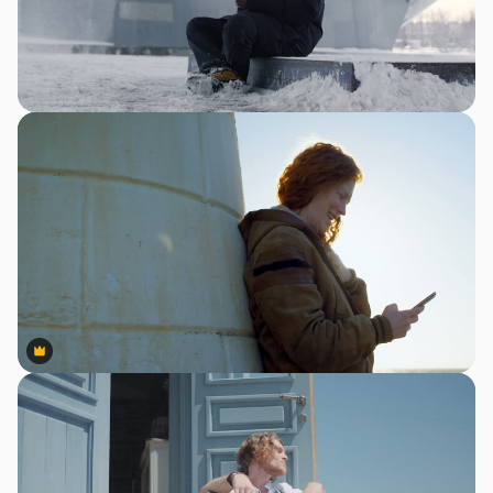
Premium
Premium