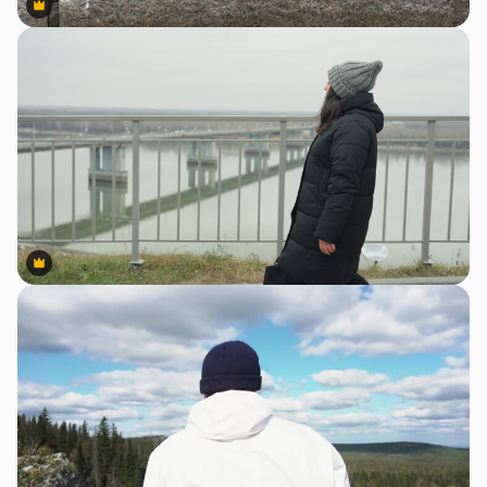
Premium
Premium
Premium
Premium