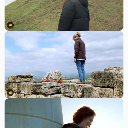
Premium
Premium
Premium
Premium