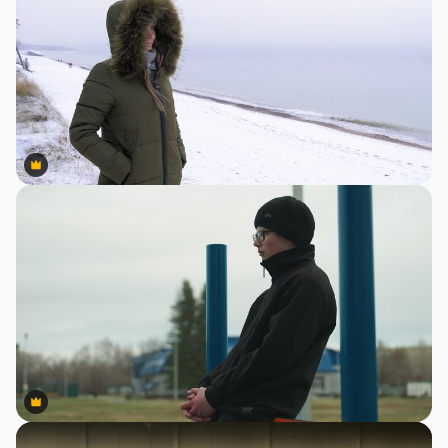
Premium
Premium
Premium
Premium