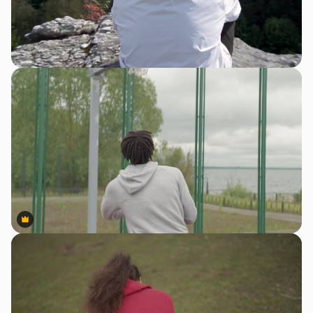
Premium
Premium