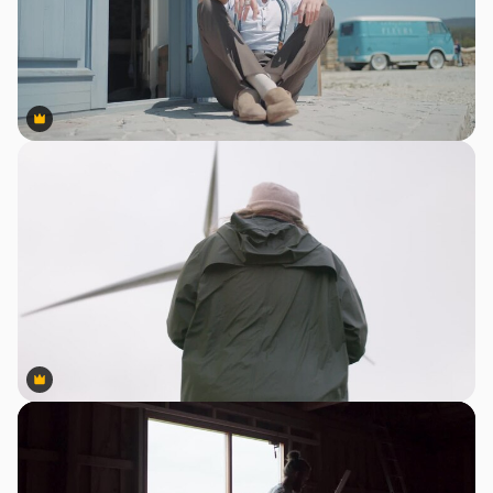
Premium
Premium
Premium
Premium