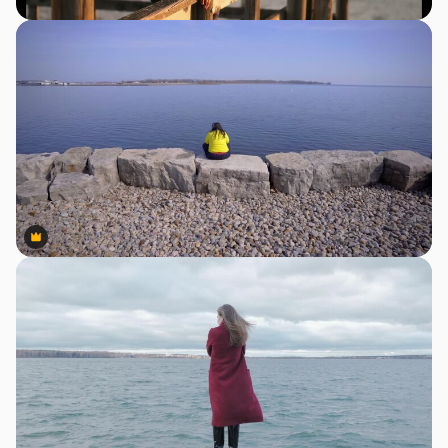
Premium
Premium