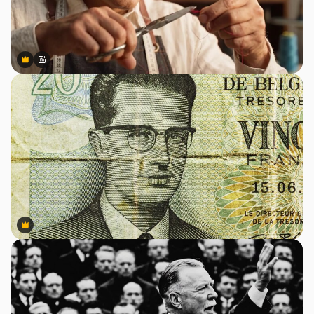
Premium
Premium
Generiert von KI
Premium
Premium