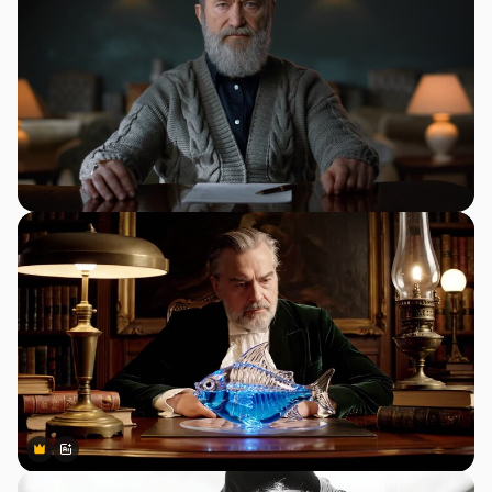
Premium
Premium
Generiert von KI