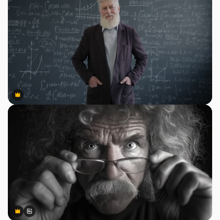
Premium
Premium
Premium
Premium
Generiert von KI