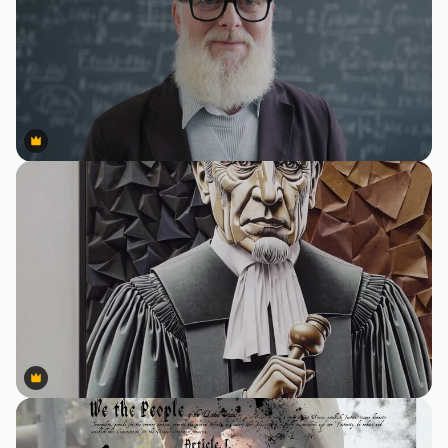
Premium
Premium
Premium
Premium