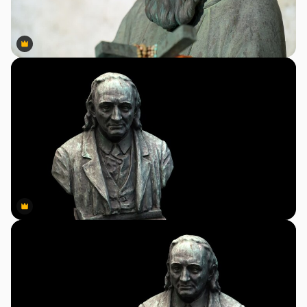
Premium
Premium
Premium
Premium