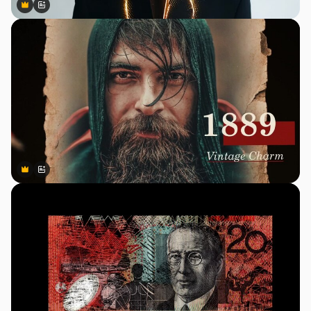
Premium
Premium
Generiert von KI
Premium
Premium
Generiert von KI