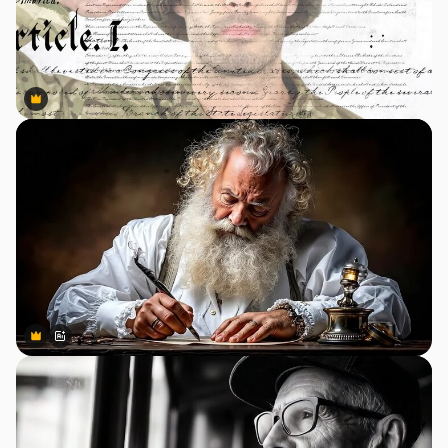
Premium
Premium
Premium
Premium
Generiert von KI