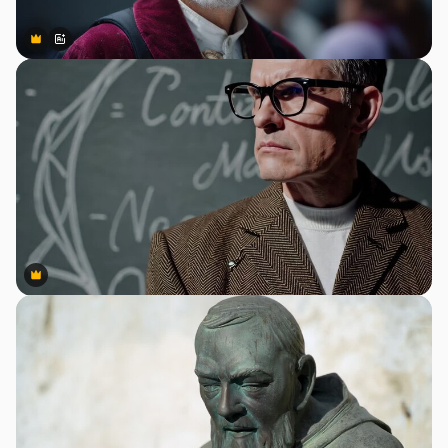
Premium
Premium
Generiert von KI
Premium
Premium