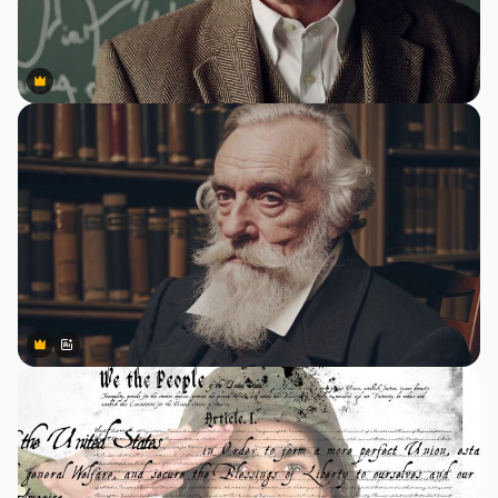
Premium
Premium
Premium
Premium
Generiert von KI