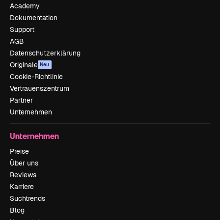
Academy
Dokumentation
Support
AGB
Datenschutzerklärung
Originale
Neu
Cookie-Richtlinie
Vertrauenszentrum
Partner
Unternehmen
Unternehmen
Preise
Über uns
Reviews
Karriere
Suchtrends
Blog