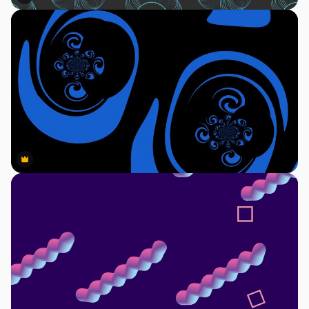
Premium
Premium
Premium
Premium