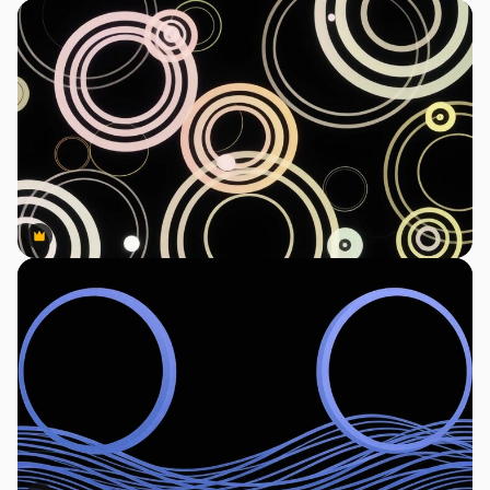
Premium
Premium