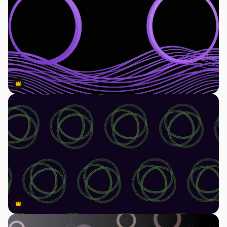
Premium
Premium
Premium
Premium