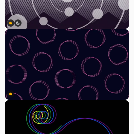
Premium
Premium
Generiert von KI
Premium
Premium