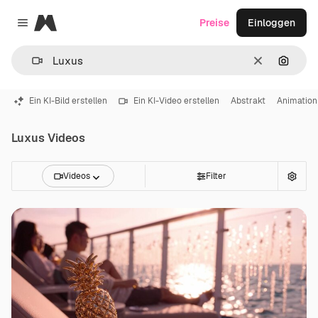
Magnific
Preise
Einloggen
Close menu
Löschen
Nach B
Ein KI-Bild erstellen
Ein KI-Video erstellen
Abstrakt
Animation
Luxus Videos
Videos
Filter