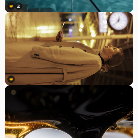
Premium
Premium
Generiert von KI
Premium
Premium