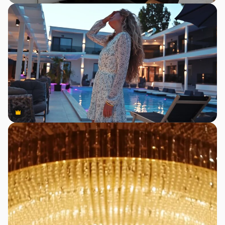
Premium
Premium