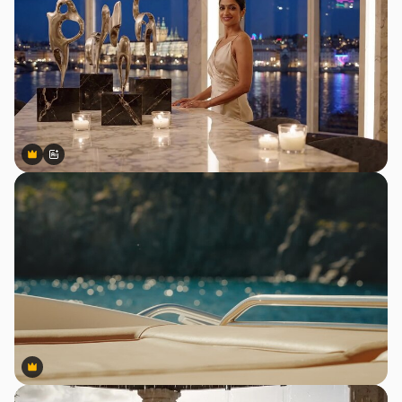
Premium
Premium
Generiert von KI
Premium
Premium