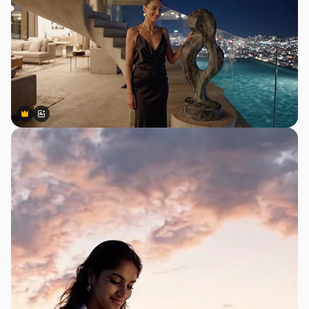
Premium
Premium
Generiert von KI