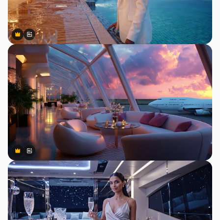
Premium
Premium
Generiert von KI
Premium
Premium
Generiert von KI