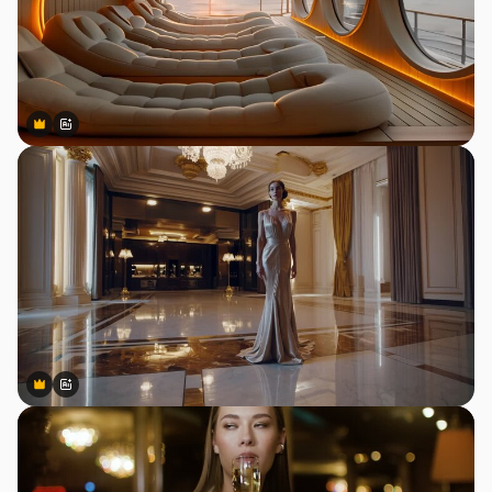
Premium
Premium
Generiert von KI
Premium
Premium
Generiert von KI