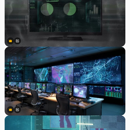
Premium
Premium
Generiert von KI
Premium
Premium
Generiert von KI