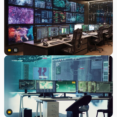
Premium
Premium
Generiert von KI
Premium
Premium