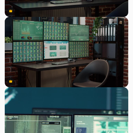
Premium
Premium
Premium
Premium