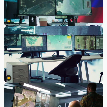
Premium
Premium
Premium
Premium