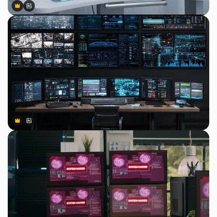
Premium
Premium
Generiert von KI
Premium
Premium
Generiert von KI