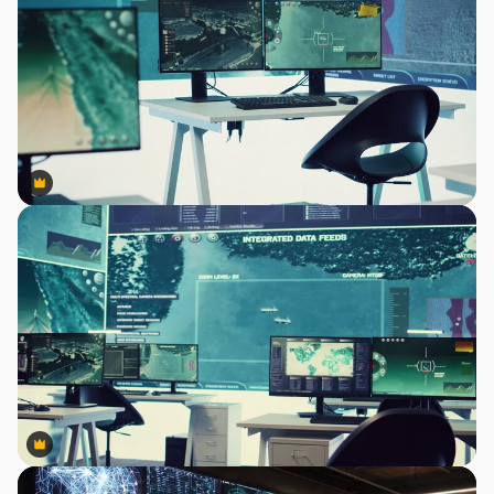
Premium
Premium
Premium
Premium