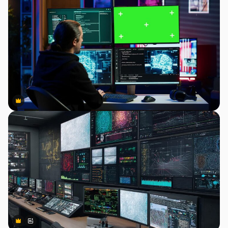
Premium
Premium
Premium
Premium
Generiert von KI