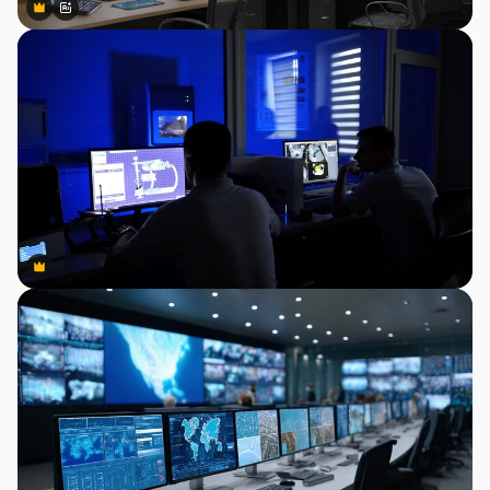
Premium
Premium
Generiert von KI
Premium
Premium