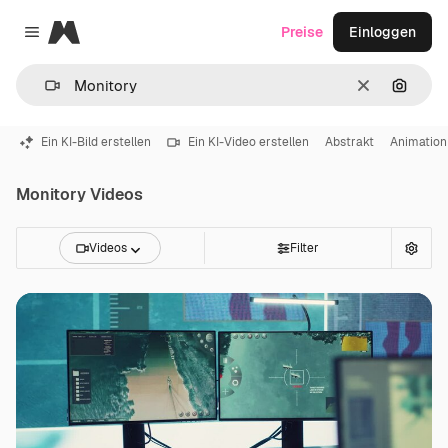
Magnific
Preise
Einloggen
Close menu
Löschen
Nach B
Ein KI-Bild erstellen
Ein KI-Video erstellen
Abstrakt
Animation
Monitory Videos
Videos
Filter