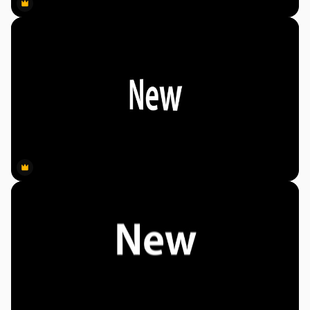
Premium
Premium
Premium
Premium