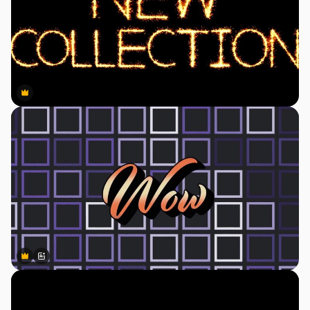
Premium
Premium
Premium
Premium
Generiert von KI