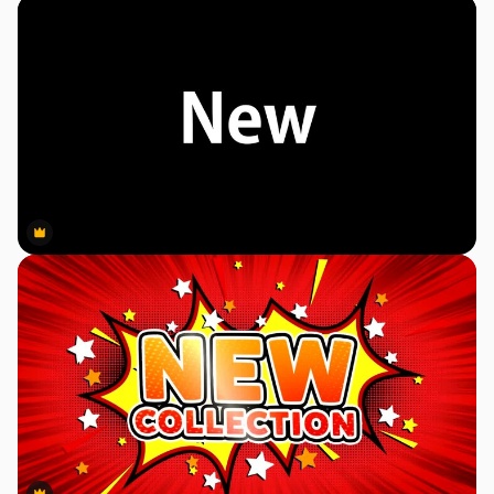
Premium
Premium