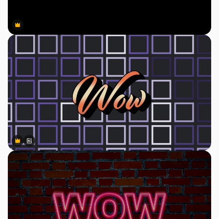
Premium
Premium
Premium
Premium
Generiert von KI