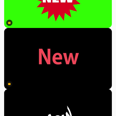
Premium
Premium
Premium
Premium