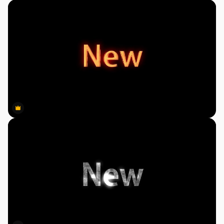
Premium
Premium