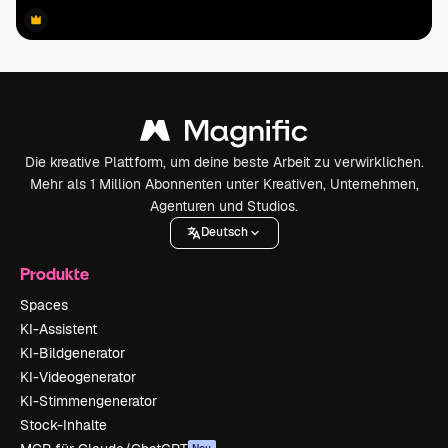
Premium
Premium
Die kreative Plattform, um deine beste Arbeit zu verwirklichen.
Mehr als 1 Million Abonnenten unter Kreativen, Unternehmen,
Agenturen und Studios.
Deutsch
Produkte
Spaces
KI-Assistent
KI-Bildgenerator
KI-Videogenerator
KI-Stimmengenerator
Stock-Inhalte