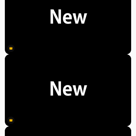
Premium
Premium
Premium
Premium