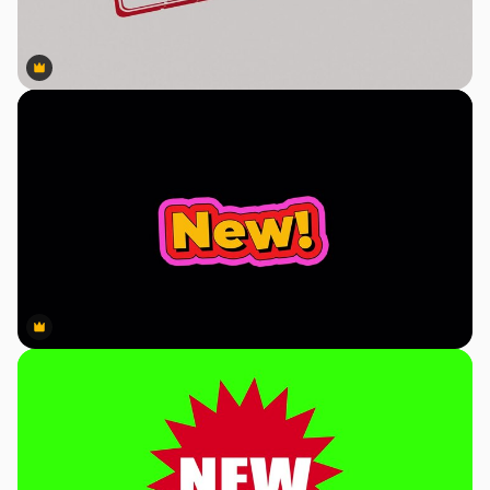
Premium
Premium
Premium
Premium