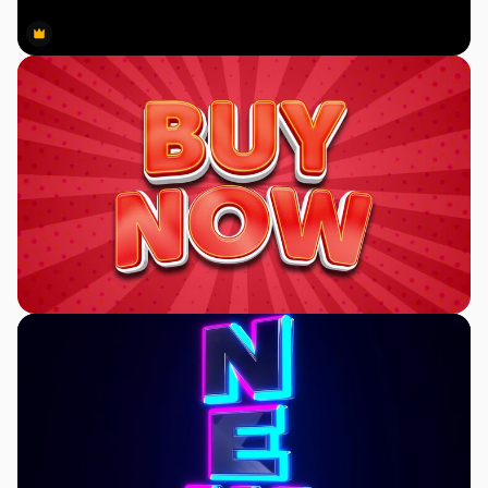
Premium
Premium