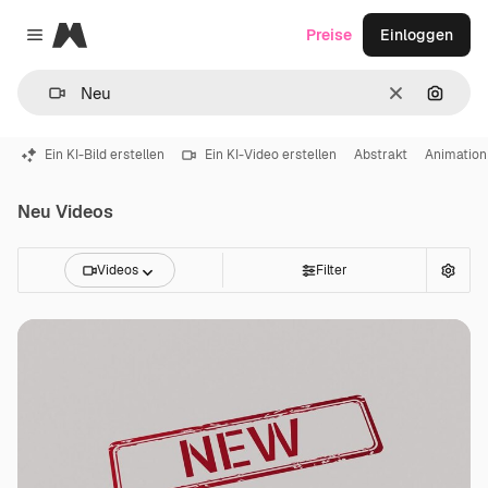
Magnific
Preise
Einloggen
Close menu
Löschen
Nach B
Ein KI-Bild erstellen
Ein KI-Video erstellen
Abstrakt
Animation
Neu Videos
Videos
Filter