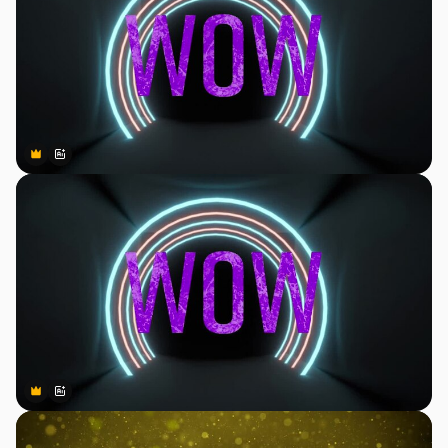
Premium
Premium
Generiert von KI
Premium
Premium
Generiert von KI