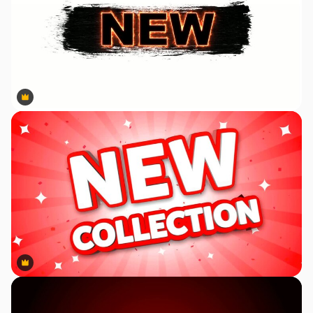
Premium
Premium
Premium
Premium