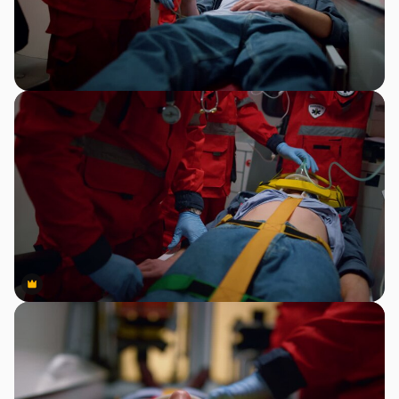
Premium
Premium