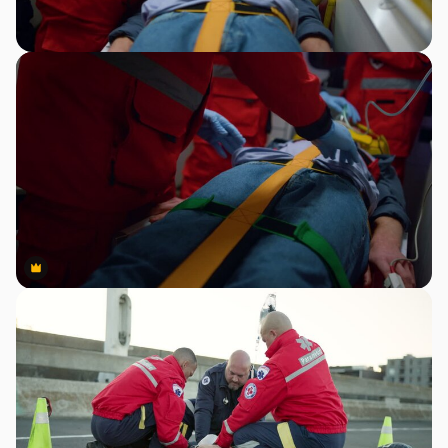
Premium
Premium