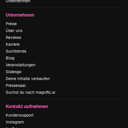
Unternehmen
Unternehmen
Preise
Über uns
Reviews
Karriere
Suchtrends
Blog
Veranstaltungen
Slidesgo
Deine Inhalte verkaufen
Pressesaal
Suchst du nach magnific.ai
Kontakt aufnehmen
Kundensupport
Instagram