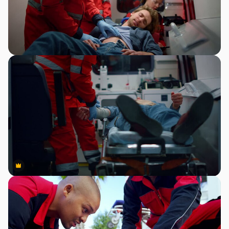
Premium
Premium