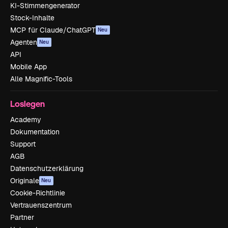
KI-Stimmengenerator
Stock-Inhalte
MCP für Claude/ChatGPT
Neu
Agenten
Neu
API
Mobile App
Alle Magnific-Tools
Loslegen
Academy
Dokumentation
Support
AGB
Datenschutzerklärung
Originale
Neu
Cookie-Richtlinie
Vertrauenszentrum
Partner