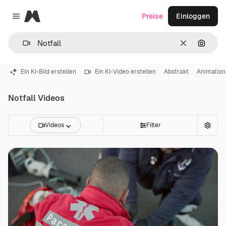
Magnific
Preise
Einloggen
Close menu
Löschen
Nach B
Ein KI-Bild erstellen
Ein KI-Video erstellen
Abstrakt
Animation
Notfall Videos
Videos
Filter