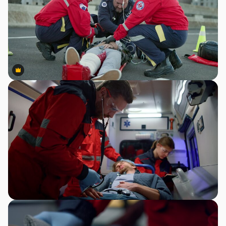
Premium
Premium