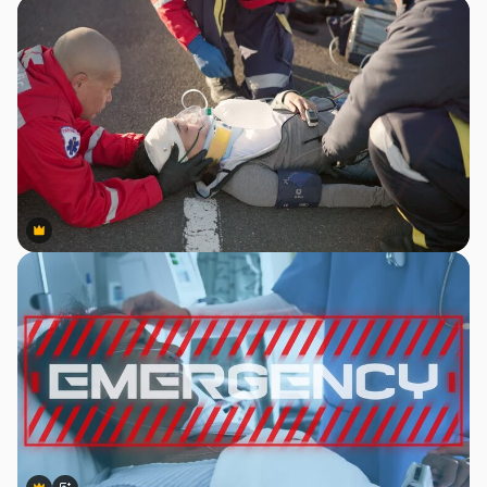
Premium
Premium