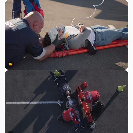
Premium
Premium