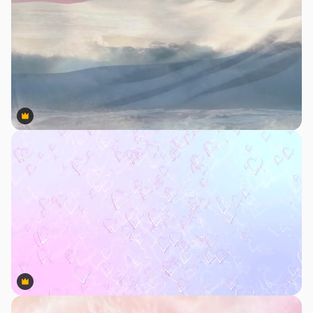
Premium
Premium
Premium
Premium