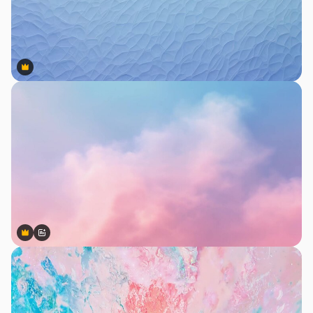
Premium
Premium
Premium
Premium
Generiert von KI