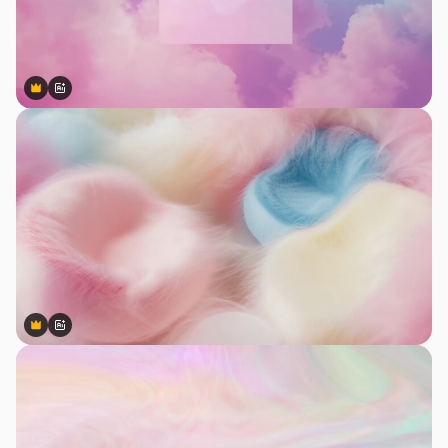
Premium
Premium
Generiert von KI
Premium
Premium
Generiert von KI