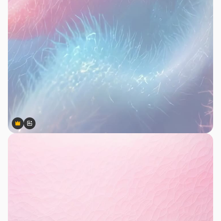
Premium
Premium
Generiert von KI