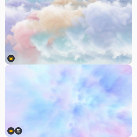
Premium
Premium
Premium
Premium
Generiert von KI