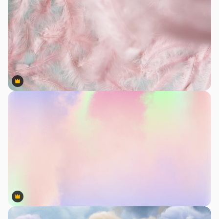
Premium
Premium
Premium
Premium