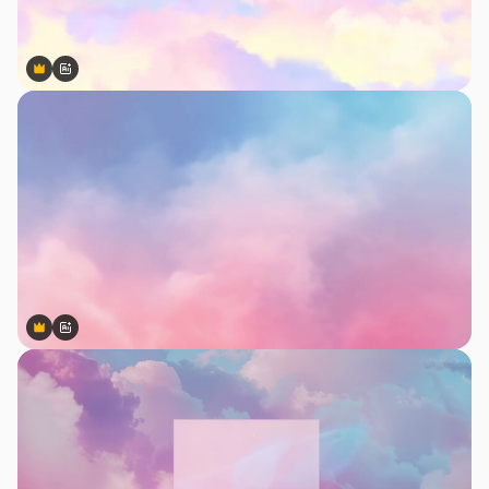
Premium
Premium
Generiert von KI
Premium
Premium
Generiert von KI