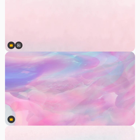
Premium
Premium
Generiert von KI
Premium
Premium