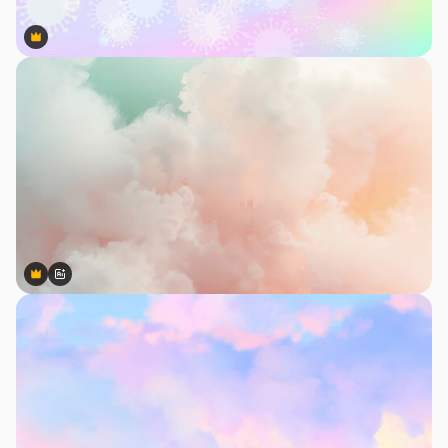
Premium
Premium
Premium
Premium
Generiert von KI