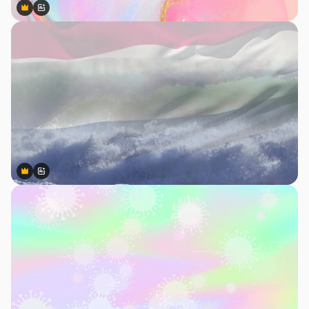
Premium
Premium
Generiert von KI
Premium
Premium
Generiert von KI