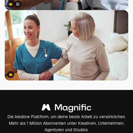
Premium
Premium
Generiert von KI
Premium
Premium
Die kreative Plattform, um deine beste Arbeit zu verwirklichen.
Mehr als 1 Million Abonnenten unter Kreativen, Unternehmen,
Agenturen und Studios.