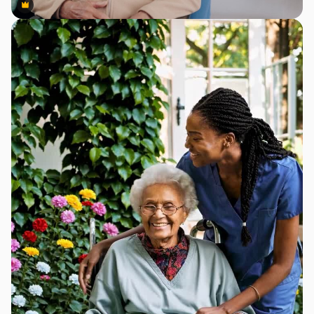
Premium
Premium