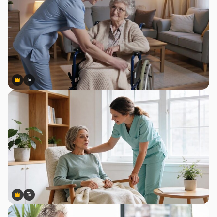
Premium
Premium
Generiert von KI
Premium
Premium
Generiert von KI