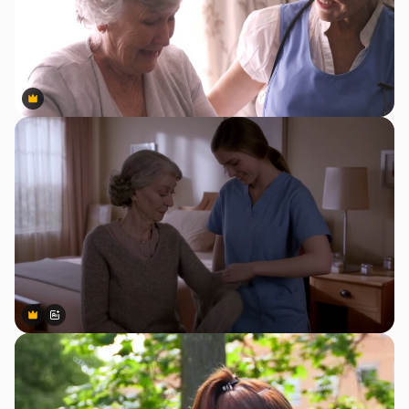
Premium
Premium
Premium
Premium
Generiert von KI