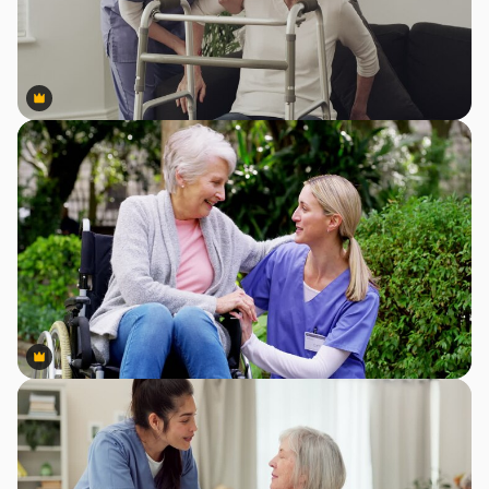
Premium
Premium
Premium
Premium