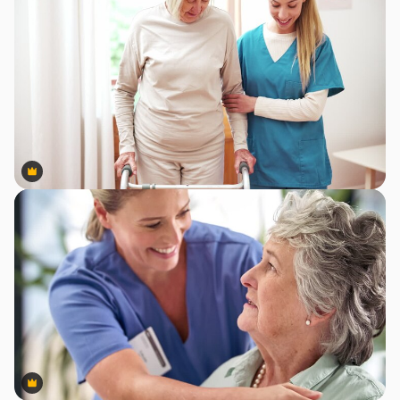
Premium
Premium
Premium
Premium