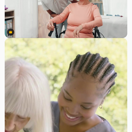
Premium
Premium