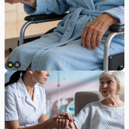
Premium
Premium
Generiert von KI