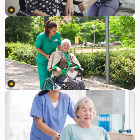
Premium
Premium
Premium
Premium