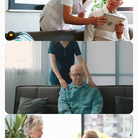
Premium
Premium