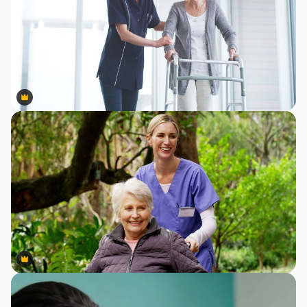
Premium
Premium
Premium
Premium