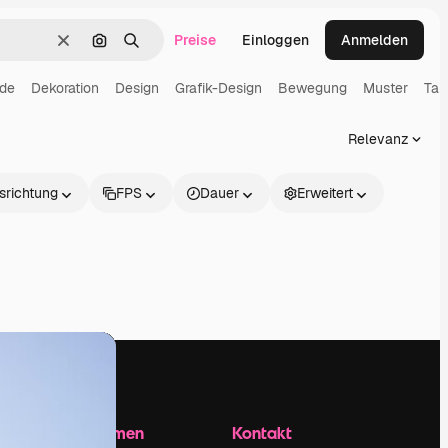
Preise
Einloggen
Anmelden
Löschen
Nach Bild suchen
Suchen
nde
Dekoration
Design
Grafik-Design
Bewegung
Muster
Tap
Relevanz
srichtung
FPS
Dauer
Erweitert
Unternehmen
Kontakt