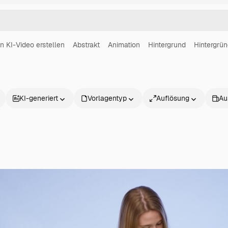
in KI-Video erstellen
Abstrakt
Animation
Hintergrund
Hintergrü
KI-generiert
Vorlagentyp
Auflösung
Au
Produkte
Loslegen