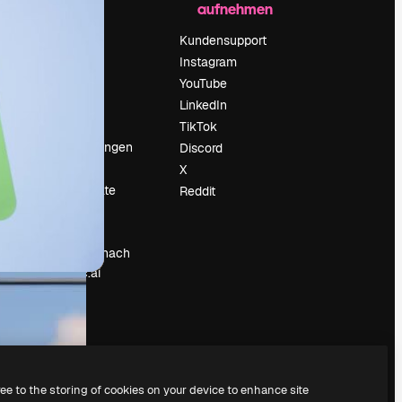
aufnehmen
Preise
Über uns
Kundensupport
Reviews
Instagram
Karriere
YouTube
ärung
Suchtrends
LinkedIn
Blog
TikTok
Veranstaltungen
Discord
um
Slidesgo
X
Deine Inhalte
Reddit
verkaufen
Pressesaal
Suchst du nach
magnific.ai
ree to the storing of cookies on your device to enhance site