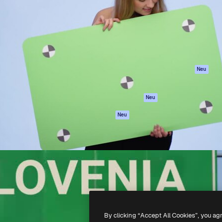
attform, um deine beste
Spaces
Academy
klichen. Mehr als 1 Million
KI-Assistent
Dokumentation
er Kreativen, Unternehmen,
KI-Bildgenerator
Support
Studios.
KI-Videogenerator
AGB
KI-
Datenschutzerkl
Stimmengenerator
Originale
Neu
Stock-Inhalte
Cookie-Richtlinie
MCP für
Vertrauenszentr
Neu
Claude/ChatGPT
Partner
Agenten
Neu
Unternehmen
API
Mobile App
Alle Magnific-Tools
-
2026
Freepik Company S.L.U.
Alle Rechte vorbehalten
.
By clicking “Accept All Cookies”, you ag