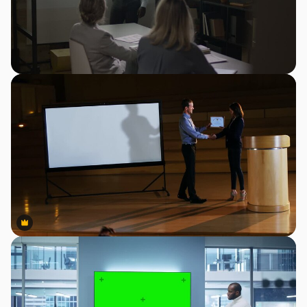
Premium
Premium