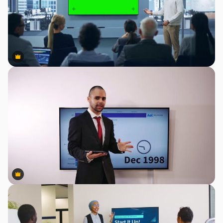
Premium
Premium
Premium
Premium