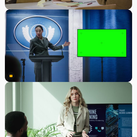
Premium
Premium