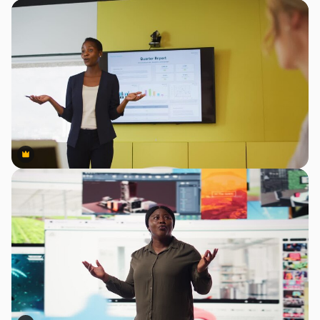
Premium
Premium