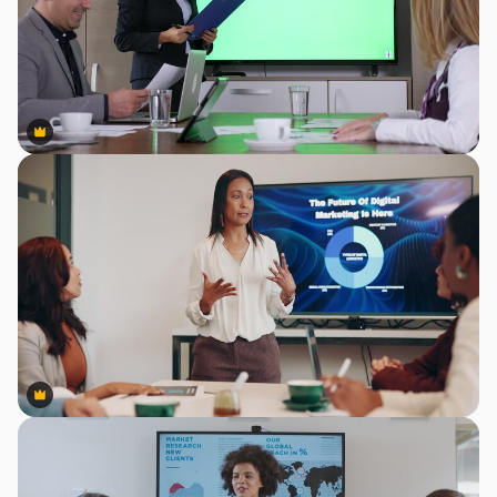
Premium
Premium
Premium
Premium