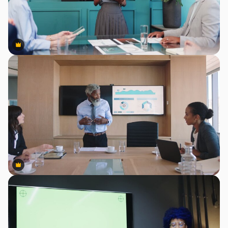
Premium
Premium
Premium
Premium