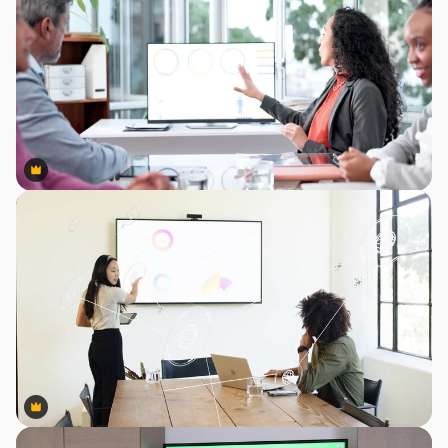
Premium
Premium
Premium
Premium