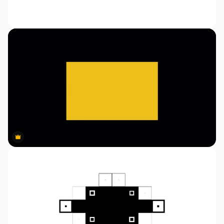
Premium
Premium