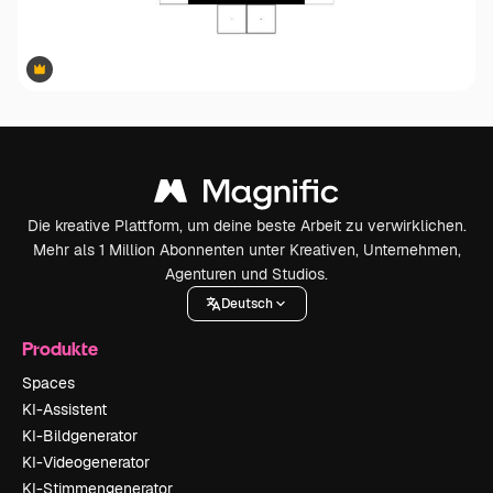
Premium
Premium
Die kreative Plattform, um deine beste Arbeit zu verwirklichen.
Mehr als 1 Million Abonnenten unter Kreativen, Unternehmen,
Agenturen und Studios.
Deutsch
Produkte
Spaces
KI-Assistent
KI-Bildgenerator
KI-Videogenerator
KI-Stimmengenerator