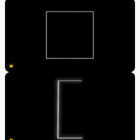
Premium
Premium