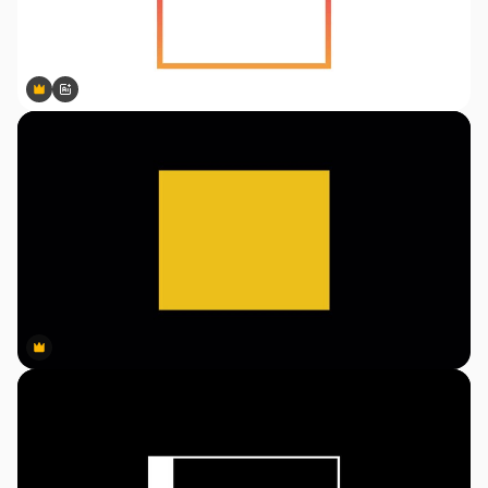
Premium
Premium
Generiert von KI
Premium
Premium