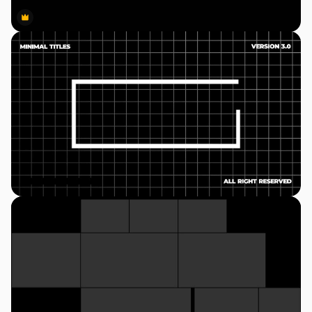
Premium
Premium