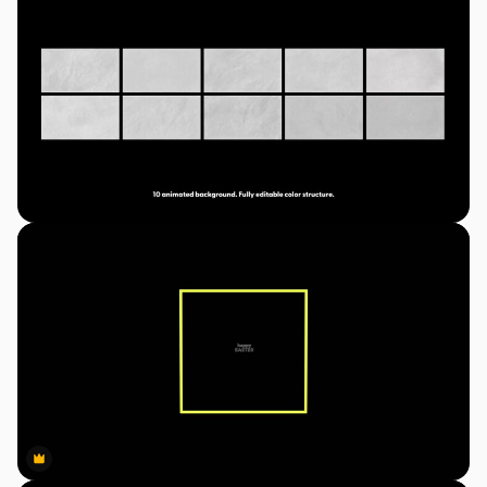
Premium
Premium