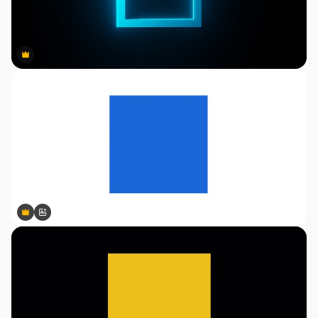
Premium
Premium
Premium
Premium
Generiert von KI