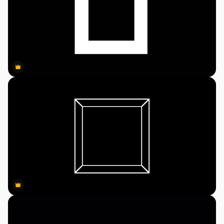
Premium
Premium
Premium
Premium