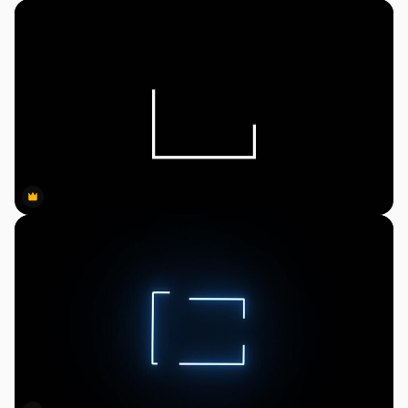
Premium
Premium