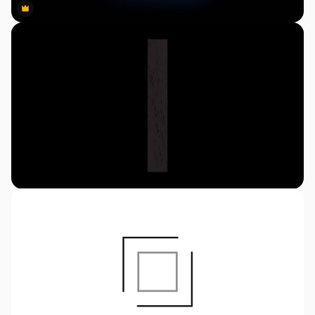
Premium
Premium