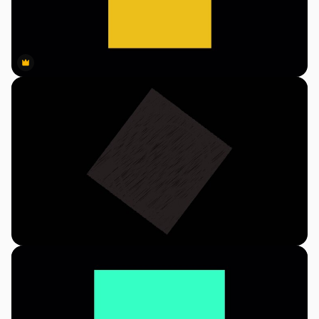
Premium
Premium