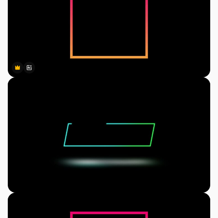
Premium
Premium
Generiert von KI