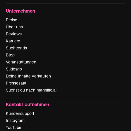
Unternehmen
Preise
Über uns
Reviews
Karriere
Suchtrends
Blog
Veranstaltungen
Slidesgo
Deine Inhalte verkaufen
Pressesaal
Suchst du nach magnific.ai
Kontakt aufnehmen
Kundensupport
Instagram
YouTube