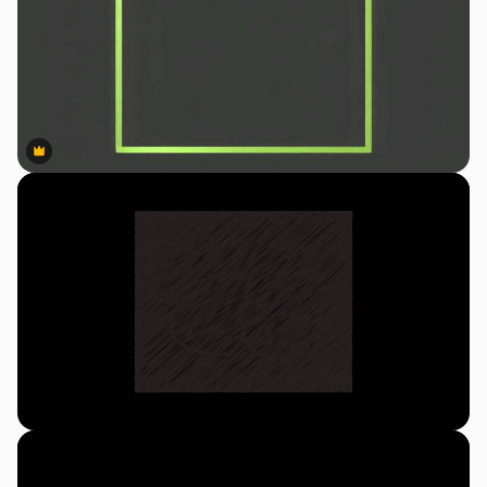
Premium
Premium