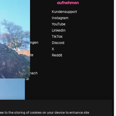
aufnehmen
Preise
Über uns
Kundensupport
Reviews
Instagram
Karriere
YouTube
ärung
Suchtrends
LinkedIn
Blog
TikTok
Veranstaltungen
Discord
um
Slidesgo
X
Deine Inhalte
Reddit
verkaufen
Pressesaal
Suchst du nach
magnific.ai
ree to the storing of cookies on your device to enhance site