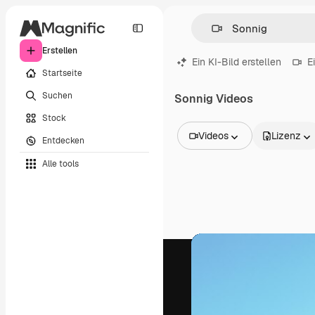
Erstellen
Ein KI-Bild erstellen
E
Startseite
Suchen
Sonnig Videos
Stock
Videos
Lizenz
Entdecken
Alle Bilder
Alle tools
Vektoren
Illustrationen
Fotos
PSD
Vorlagen
Mockups
Videos
Filmmaterial
Motion Graphics
Videovorlagen
Icons
3D-Modelle
Schriftarten