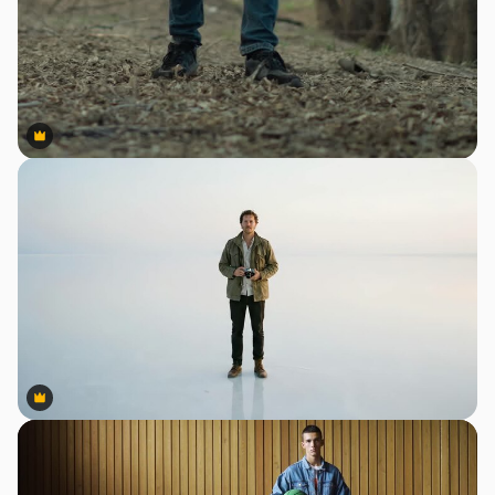
Premium
Premium
Premium
Premium