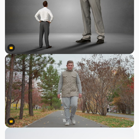
Premium
Premium
Premium
Premium