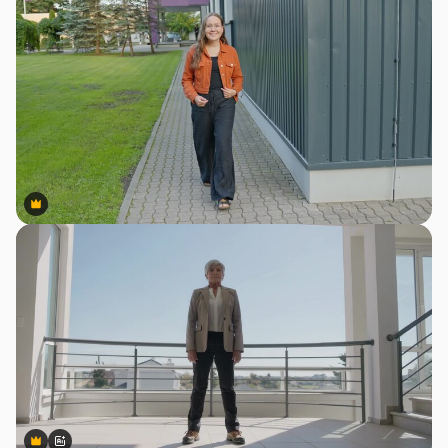
Premium
Premium