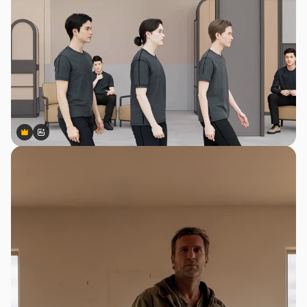
Premium
Premium
Generiert von KI