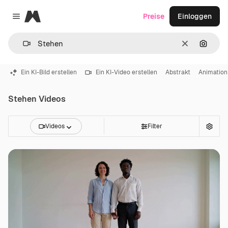
Magnific
Preise
Einloggen
Close menu
Löschen
Nach B
Ein KI-Bild erstellen
Ein KI-Video erstellen
Abstrakt
Animation
Stehen Videos
Videos
Filter