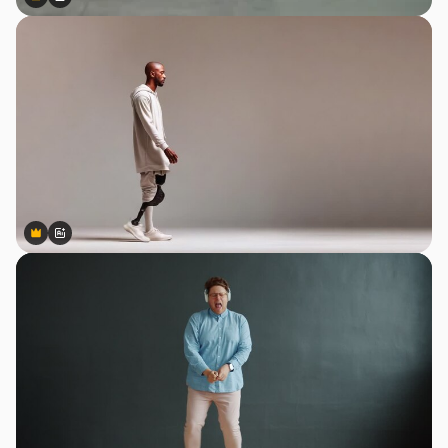
Premium
Premium
Generiert von KI
Premium
Premium
Generiert von KI