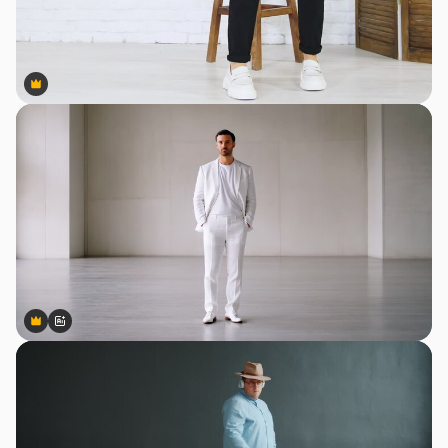
Premium
Premium
Premium
Premium
Generiert von KI