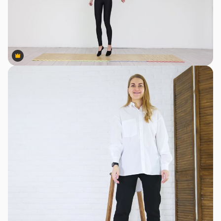
Premium
Premium