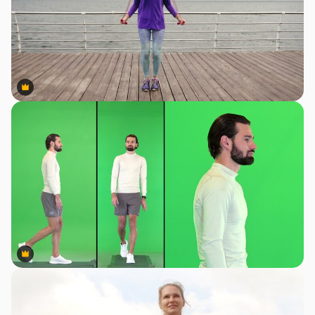
Premium
Premium
Premium
Premium