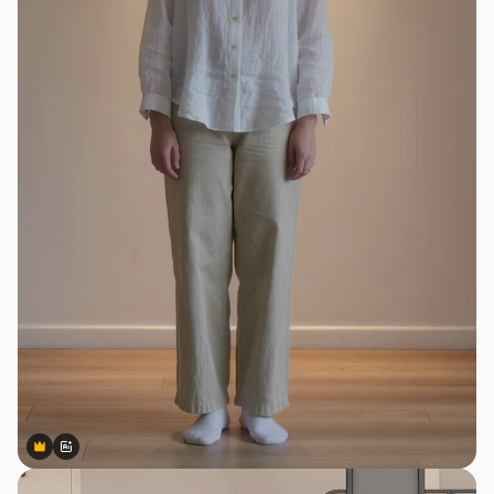
Premium
Premium
Generiert von KI