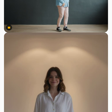
Premium
Premium