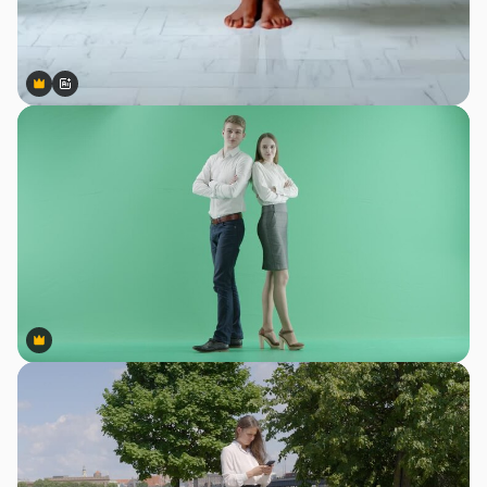
Premium
Premium
Generiert von KI
Premium
Premium