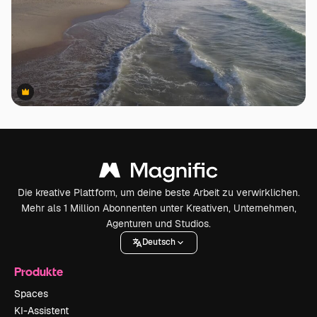
Premium
Premium
Die kreative Plattform, um deine beste Arbeit zu verwirklichen.
Mehr als 1 Million Abonnenten unter Kreativen, Unternehmen,
Agenturen und Studios.
Deutsch
Produkte
Spaces
KI-Assistent