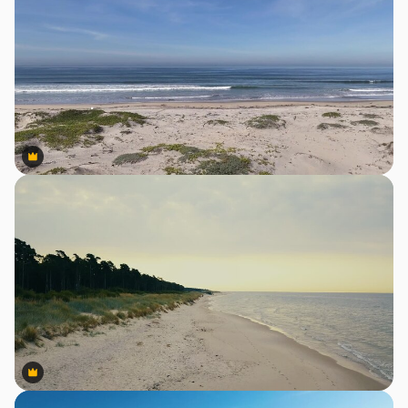
Premium
Premium
Premium
Premium