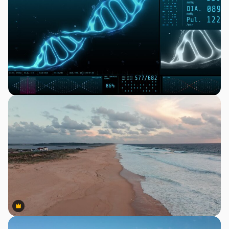
Premium
Premium