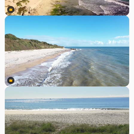
Premium
Premium
Premium
Premium