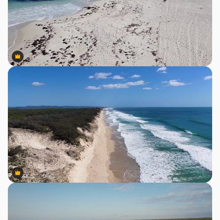
Premium
Premium
Premium
Premium