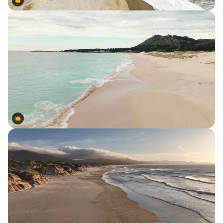
Premium
Premium
Premium
Premium