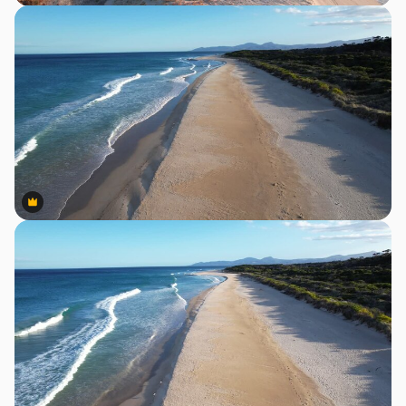
Premium
Premium