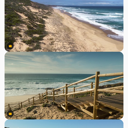
Premium
Premium
Premium
Premium