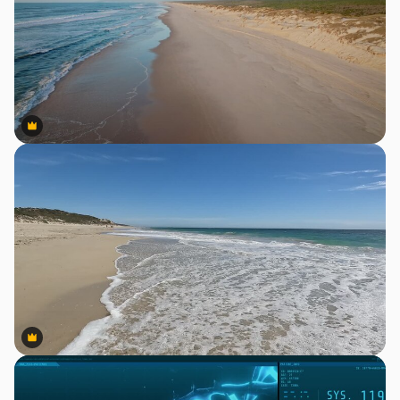
Premium
Premium
Premium
Premium