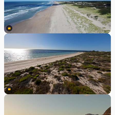
Premium
Premium
Premium
Premium