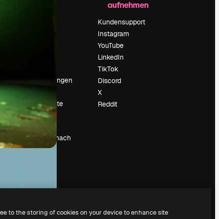
aufnehmen
Preise
Über uns
Kundensupport
Reviews
Instagram
Karriere
YouTube
ärung
Suchtrends
LinkedIn
Blog
TikTok
Veranstaltungen
Discord
um
Slidesgo
X
Deine Inhalte
Reddit
verkaufen
Pressesaal
Suchst du nach
magnific.ai
ree to the storing of cookies on your device to enhance site