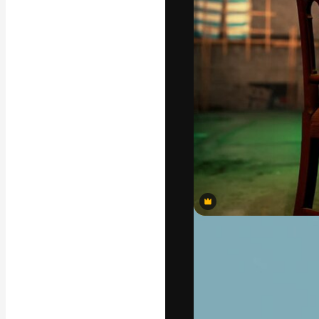
Die kreative Pl
Arbeit zu verwir
Abonnenten unt
Agenturen und 
Deutsch
Premium
Premium
Premium
Premium
Premium
Premium
Premium
Premium
Premium
Premium
Premium
Premium
Premium
Premium
Premium
Premium
Premium
Premium
Premium
Premium
Premium
Premium
Premium
Premium
Premium
Premium
Premium
Premium
Premium
Premium
Premium
Premium
Premium
Premium
Premium
Premium
Premium
Premium
Premium
Premium
Premium
Premium
Premium
Premium
Premium
Premium
Premium
Premium
Premium
Premium
Premium
Premium
Premium
Premium
Premium
Premium
Premium
Premium
Premium
Premium
Premium
Premium
Premium
Premium
Premium
Premium
Premium
Premium
Premium
Premium
Premium
Premium
Premium
Premium
Premium
Premium
Premium
Premium
Premium
Premium
Premium
Premium
Premium
Premium
Premium
Premium
Premium
Premium
Generiert von KI
Generiert von KI
Generiert von KI
Copyright © 2010