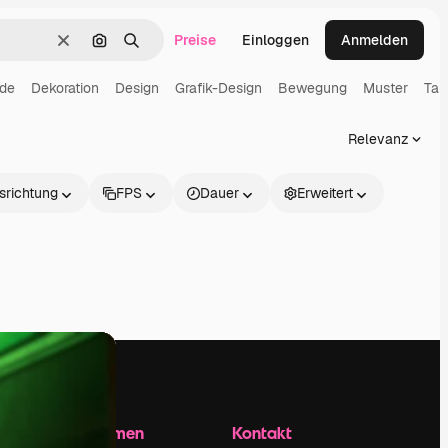
Preise
Einloggen
Anmelden
Löschen
Nach Bild suchen
Suchen
nde
Dekoration
Design
Grafik-Design
Bewegung
Muster
Tap
Relevanz
srichtung
FPS
Dauer
Erweitert
Unternehmen
Kontakt