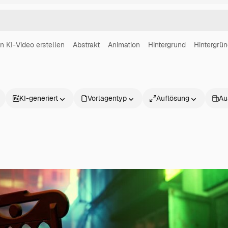
in KI-Video erstellen
Abstrakt
Animation
Hintergrund
Hintergrü
KI-generiert
Vorlagentyp
Auflösung
Au
Produkte
Loslegen