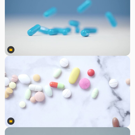
Premium
Premium
Premium
Premium