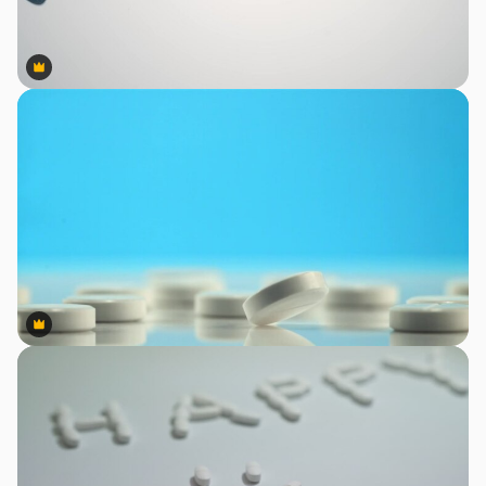
Premium
Premium
Premium
Premium