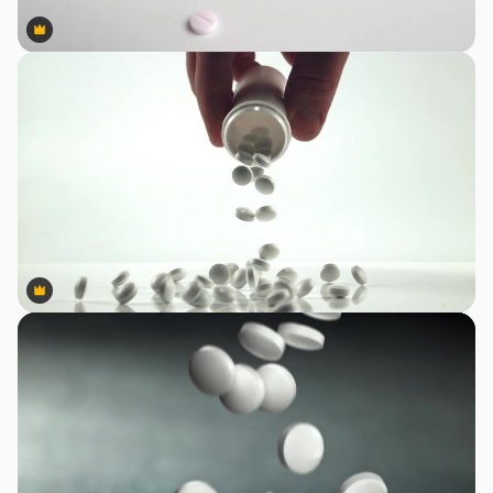
Premium
Premium
Premium
Premium