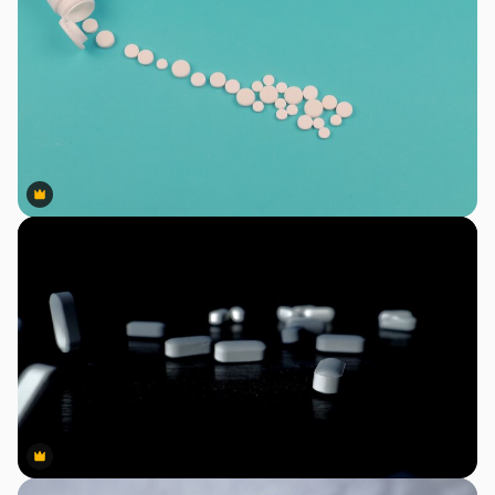
Premium
Premium
Premium
Premium