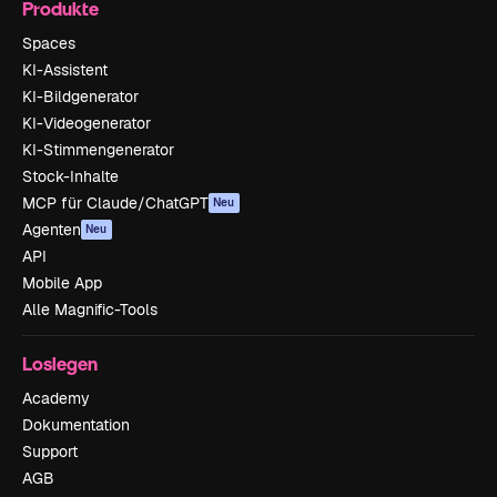
Produkte
Spaces
KI-Assistent
KI-Bildgenerator
KI-Videogenerator
KI-Stimmengenerator
Stock-Inhalte
MCP für Claude/ChatGPT
Neu
Agenten
Neu
API
Mobile App
Alle Magnific-Tools
Loslegen
Academy
Dokumentation
Support
AGB