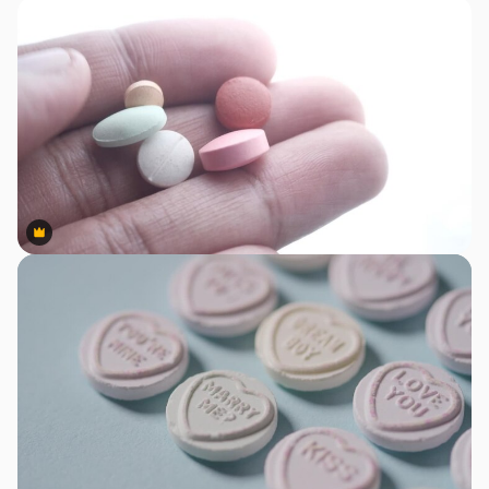
Premium
Premium