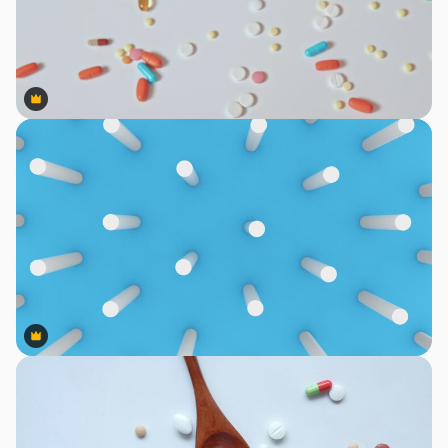
Premium
Premium
Premium
Premium