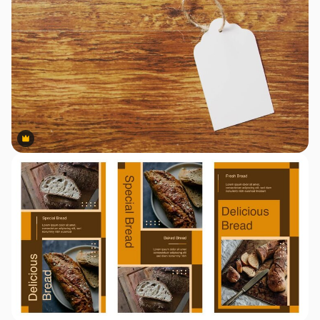
Premium
Premium