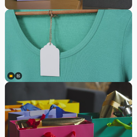
Premium
Premium
Generiert von KI