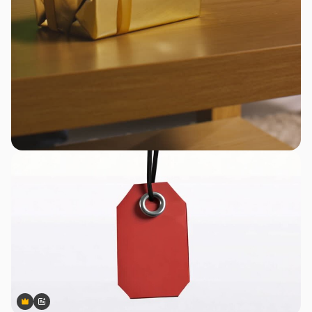
Premium
Premium
Generiert von KI