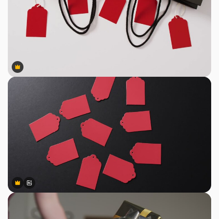
Premium
Premium
Premium
Premium
Generiert von KI