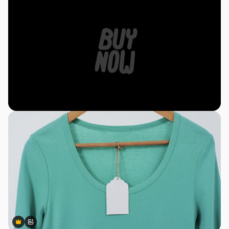
Premium
Premium
Generiert von KI