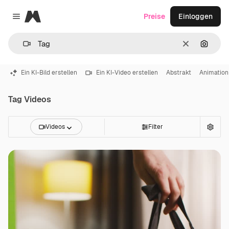
Magnific
Preise
Einloggen
Close menu
Löschen
Nach B
Ein KI-Bild erstellen
Ein KI-Video erstellen
Abstrakt
Animation
Tag Videos
Videos
Filter