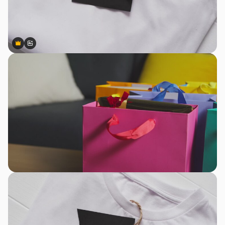
Premium
Premium
Generiert von KI