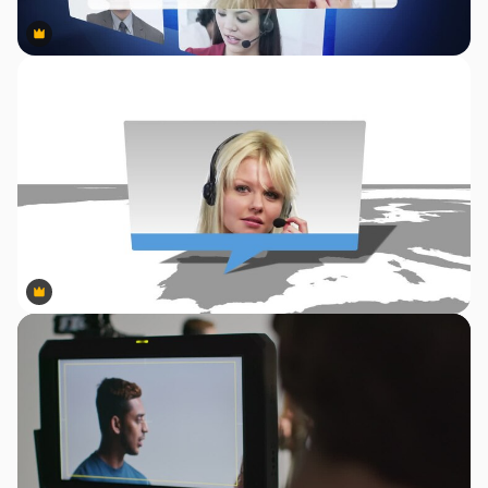
Premium
Premium
Premium
Premium