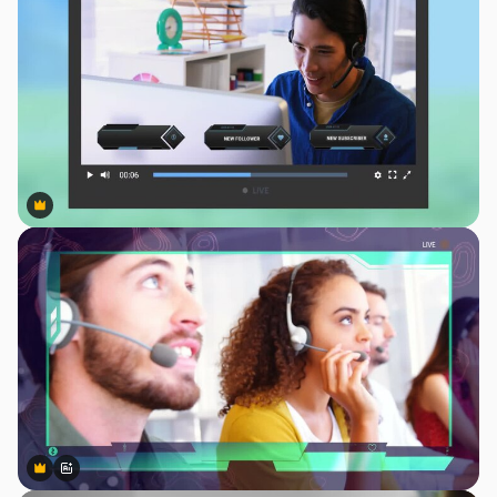
Premium
Premium
Premium
Premium
Generiert von KI