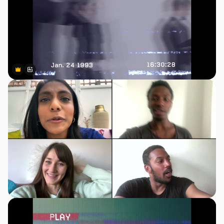
Premium
Premium
Generiert von KI