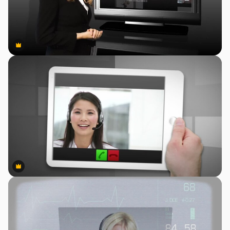
Premium
Premium
Premium
Premium