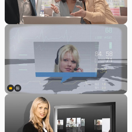
Premium
Premium
Generiert von KI