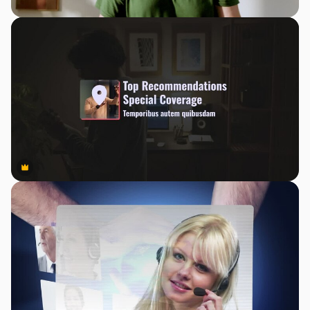
Premium
Premium