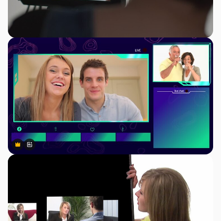
Premium
Premium
Generiert von KI