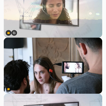
Premium
Premium
Generiert von KI
Premium
Premium