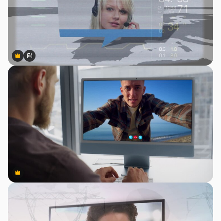
Premium
Premium
Generiert von KI
Premium
Premium