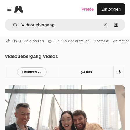
Magnific
Preise
Einloggen
Close menu
Löschen
Nach B
Ein KI-Bild erstellen
Ein KI-Video erstellen
Abstrakt
Animation
Videouebergang Videos
Videos
Filter