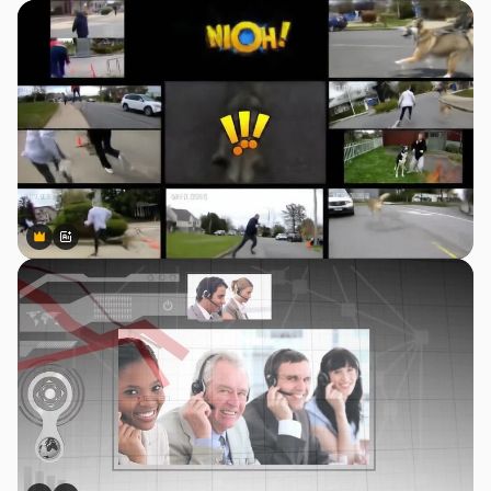
Premium
Premium
Generiert von KI