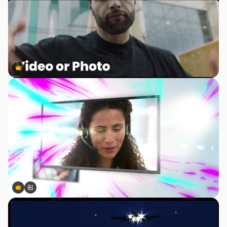
Premium
Premium
Premium
Premium
Generiert von KI