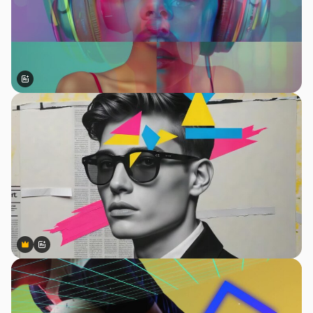
Generiert von KI
Premium
Premium
Generiert von KI