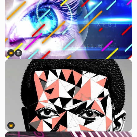
Premium
Premium
Generiert von KI
Premium
Premium