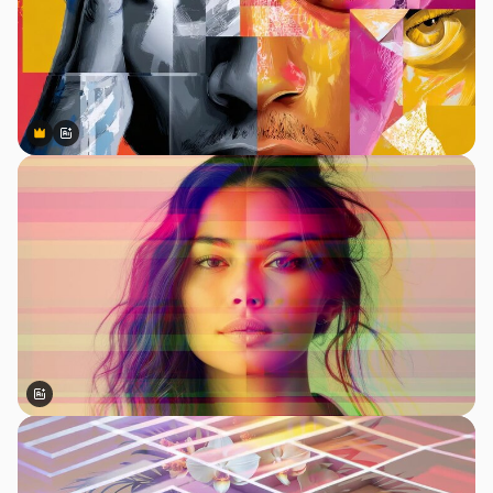
Premium
Premium
Generiert von KI
Generiert von KI