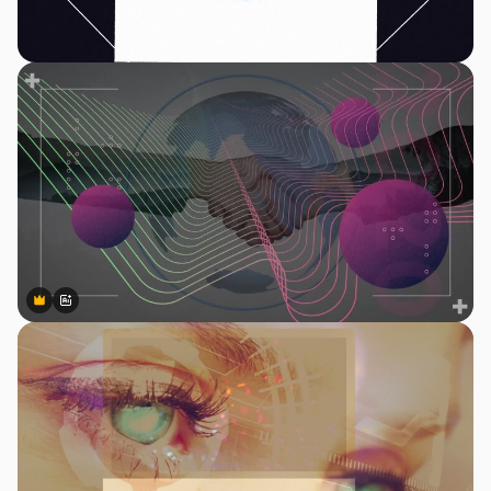
Premium
Premium
Generiert von KI