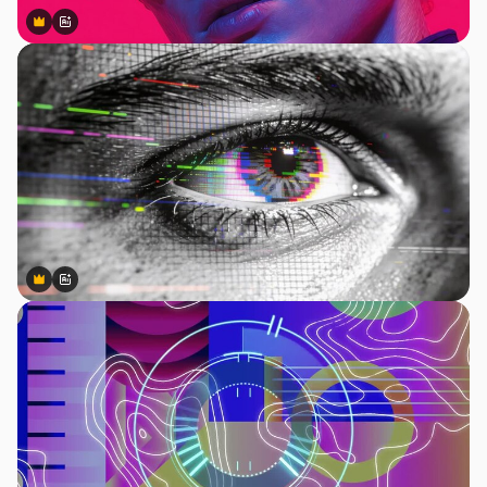
Premium
Premium
Generiert von KI
Premium
Premium
Generiert von KI