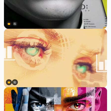
Premium
Premium
Generiert von KI
Premium
Premium
Generiert von KI