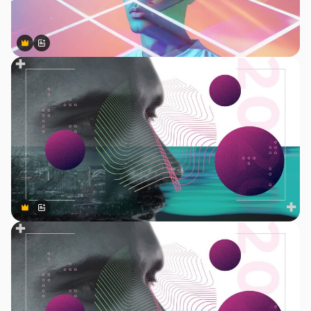
Premium
Premium
Generiert von KI
Premium
Premium
Generiert von KI