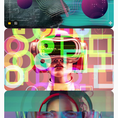
Premium
Premium
Generiert von KI