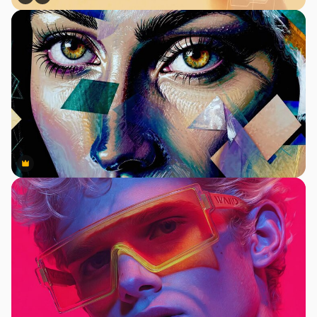
Premium
Premium
Generiert von KI
Premium
Premium