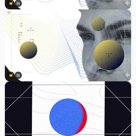
Premium
Premium
Generiert von KI
Premium
Premium
Generiert von KI