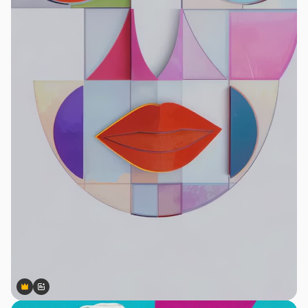
Premium
Premium
Generiert von KI