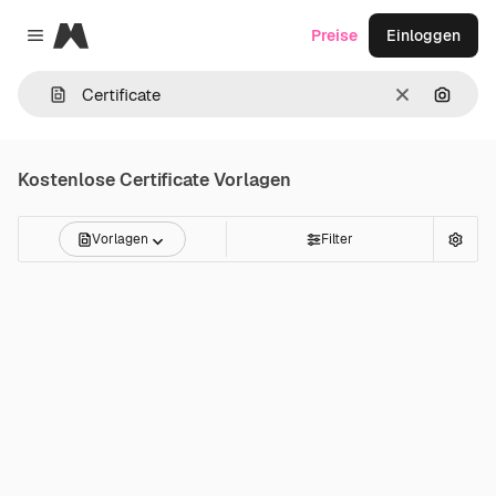
Magnific
Preise
Einloggen
Close menu
Löschen
Nach B
Kostenlose
Certificate
Vorlagen
Vorlagen
Filter