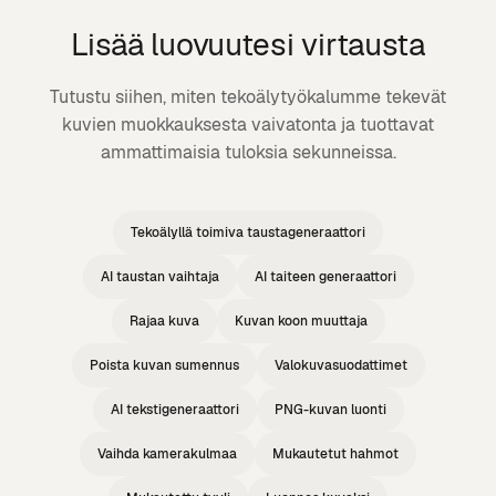
Lisää luovuutesi virtausta
Tutustu siihen, miten tekoälytyökalumme tekevät
kuvien muokkauksesta vaivatonta ja tuottavat
ammattimaisia tuloksia sekunneissa.
Tekoälyllä toimiva taustageneraattori
AI taustan vaihtaja
AI taiteen generaattori
Rajaa kuva
Kuvan koon muuttaja
Poista kuvan sumennus
Valokuvasuodattimet
AI tekstigeneraattori
PNG-kuvan luonti
Vaihda kamerakulmaa
Mukautetut hahmot