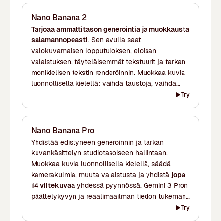
Nano Banana 2
Tarjoaa ammattitason generointia ja muokkausta
salamannopeasti
. Sen avulla saat
valokuvamaisen lopputuloksen, eloisan
valaistuksen, täyteläisemmät tekstuurit ja tarkan
monikielisen tekstin renderöinnin. Muokkaa kuvia
luonnollisella kielellä: vaihda taustoja, vaihda
objekteja tai käytä tyylejä viitekuvista ilman
Try
manuaalista maskausta. Säilyttää hahmojen
yhdenmukaisuuden jopa viidessä kohteessa ja 14
objektissa yhdessä työnkulussa. Tukee
Nano Banana Pro
resoluutioita 1K:sta 4K:hon.
Yhdistää edistyneen generoinnin ja tarkan
kuvankäsittelyn studiotasoiseen hallintaan.
Muokkaa kuvia luonnollisella kielellä, säädä
kamerakulmia, muuta valaistusta ja yhdistä
jopa
14 viitekuvaa
yhdessä pyynnössä. Gemini 3 Pron
päättelykyvyn ja reaalimaailman tiedon tukemana
se tuottaa tarkkoja infografiikoita, monikielistä
Try
tekstin renderöintiä ja kontekstirikkaita visuaaleja