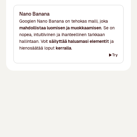
jopa 4K-tarkkuudella.
Nano Banana
Googlen Nano Banana on tehokas malli, joka
mahdollistaa luomisen ja muokkaamisen
. Se on
nopea, intuitiivinen ja ihanteellinen tarkkaan
hallintaan. Voit
säilyttää haluamasi elementit
ja
hienosäätää loput
kerralla
.
Try