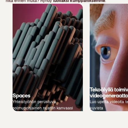
niitä ennen muita? Ryhdy
luovaksi kumppaniksemme
.
Tekoälyllä toimi
Spaces
videogeneraatto
Yhteistyöhön perustuva
Luo upeita videoita te
solmupohjainen rajaton kanvaasi
kuvista