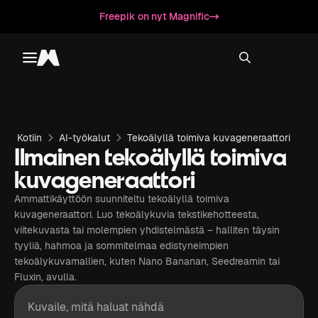
Freepik on nyt Magnific
Toggle menu
Magnific
Kotiin
AI-työkalut
Tekoälyllä toimiva kuvageneraattori
Ilmainen tekoälyllä toimiva
kuvageneraattori
Ammattikäyttöön suunniteltu tekoälyllä toimiva
kuvageneraattori. Luo tekoälykuvia tekstikehotteesta,
viitekuvasta tai molempien yhdistelmästä – halliten täysin
tyyliä, hahmoa ja sommitelmaa edistyneimpien
tekoälykuvamallien, kuten Nano Bananan, Seedreamin tai
Fluxin, avulla.