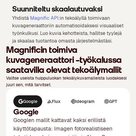
Suunniteltu skaalautuvaksi
Yhdistä
Magnific API
:in tekoälyllä toimivaan
kuvageneraattoriin automatisoidaksesi visuaaliset
työnkulkusi. Luo kuvia kehotteista, hallitse tyylejä
ja skaalaa tuotantoa omasta järjestelmästäsi.
Magnificin toimiva
kuvageneraattori -työkalussa
saatavilla olevat tekoälymallit
Valitse useista huippuluokan tekoälykuvamalleista luodaksesi
juuri sen, mitä tarvitset.
Google
Flux
Ideogram
GPT
M
Google
Googlen mallit kattavat kaksi erillistä
käyttötapausta: Imagen fotorealistiseen