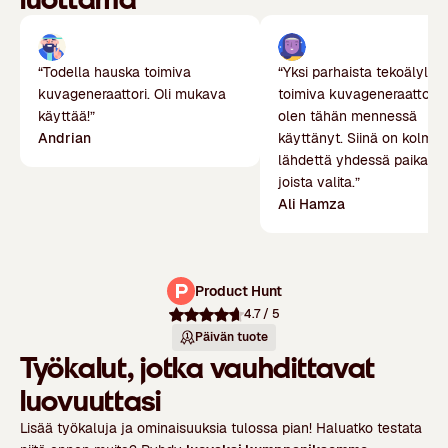
“Todella hauska toimiva
“Yksi parhaista tekoälyllä
kuvageneraattori. Oli mukava
toimiva kuvageneraattori, j
käyttää!”
olen tähän mennessä
Andrian
käyttänyt. Siinä on kolme 
lähdettä yhdessä paikassa
joista valita.”
Ali Hamza
Product Hunt
4.7
/ 5
Päivän tuote
Työkalut, jotka vauhdittavat
luovuuttasi
Lisää työkaluja ja ominaisuuksia tulossa pian! Haluatko testata