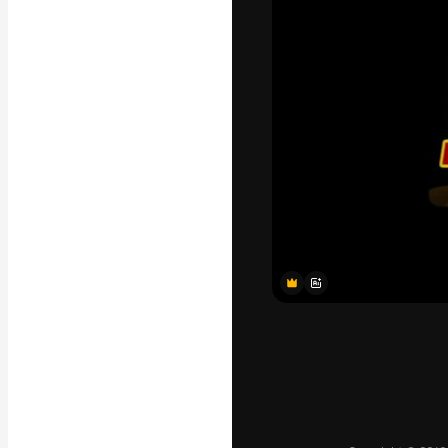
Luova alusta pa
toteuttamiseen. 
luovien alojen a
toimistojen ja 
Suomi
Premium
Premium
Premium
Premium
Premium
Premium
Premium
Premium
Premium
Premium
Premium
Premium
Premium
Premium
Premium
Premium
Premium
Premium
Premium
Premium
Premium
Premium
Premium
Premium
Premium
Premium
Premium
Premium
Premium
Premium
Premium
Premium
Premium
Premium
Premium
Premium
Premium
Premium
Premium
Premium
Premium
Premium
Premium
Premium
Premium
Premium
Premium
Premium
Premium
Premium
Premium
Premium
Premium
Premium
Premium
Premium
Premium
Premium
Premium
Premium
Premium
Premium
Premium
Premium
Premium
Premium
Premium
Premium
Premium
Premium
Premium
Premium
Premium
Premium
Premium
Premium
Premium
Premium
Premium
Premium
Premium
Premium
Premium
Premium
Premium
Premium
Premium
Premium
Premium
Premium
Premium
Premium
Premium
Premium
Premium
Premium
Tekoälyn luoma
Tekoälyn luoma
Tekoälyn luoma
Tekoälyn luoma