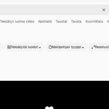
Sel
Tekoälyn luoma video
Abstrakti
Taustat
Tausta
Suunnittelu
A
Tekoälyllä luodut
Mallipohjan tyyppi
Resoluut
Tuotteet
Aloita