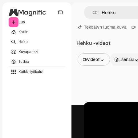
Luo
Tekoälyn luoma kuva
Kotiin
Haku
Hehku -videot
Kuvapankki
Videot
Lisenssi
Tutkia
Kaikki kuvat
Kaikki työkalut
Vektorit
Kuvituksia
Valokuvat
PSD
Mallipohja
Mallikuvat
Videot
Videomateriaali
Liikegrafiikka
Videopohjat
Kuvakkeet
3D mallit
Fontit