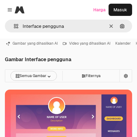
Magnific
Harga
Masuk
Close menu
Jernih
Pencar
Gambar yang dihasilkan AI
Video yang dihasilkan AI
Kalender
Gambar Interface pengguna
Semua Gambar
Filternya