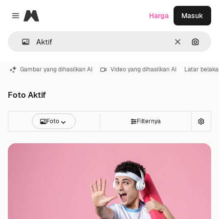
Magnific
Harga
Masuk
Close menu
Jernih
Pencar
Gambar yang dihasilkan AI
Video yang dihasilkan AI
Latar belak
Foto Aktif
Foto
Filternya