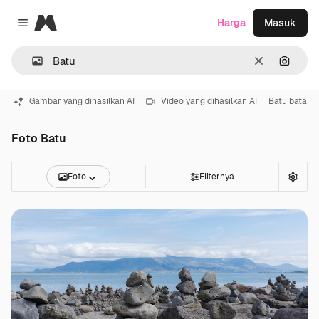
Magnific
Harga
Masuk
Close menu
Jernih
Pencar
Gambar yang dihasilkan AI
Video yang dihasilkan AI
Batu bata
Foto Batu
Foto
Filternya