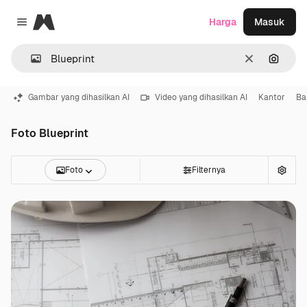
Magnific
Harga
Masuk
Close menu
Jernih
Pencar
Gambar yang dihasilkan AI
Video yang dihasilkan AI
Kantor
Ba
Foto Blueprint
Foto
Filternya